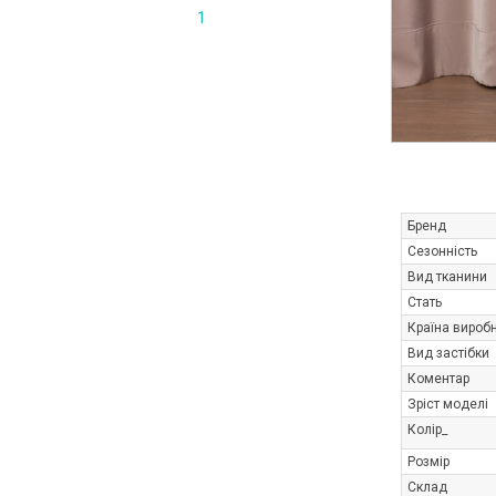
1
Бренд
Сезонність
Вид тканини
Стать
Країна вироб
Вид застібки
Коментар
Зріст моделі
Колір_
Розмір
Склад