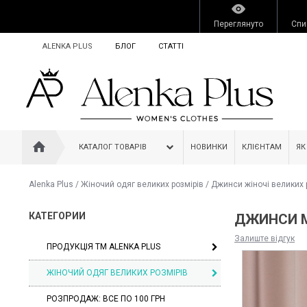
Переглянуто
Спи
ALENKA PLUS
БЛОГ
СТАТТІ
КАТАЛОГ ТОВАРІВ
НОВИНКИ
КЛІЄНТАМ
ЯК
Alenka Plus
/
Жіночий одяг великих розмірів
/
Джинси жіночі великих 
КАТЕГОРИИ
ДЖИНСИ M
Залиште відгук
ПРОДУКЦІЯ ТМ ALENKA PLUS
ЖІНОЧИЙ ОДЯГ ВЕЛИКИХ РОЗМІРІВ
РОЗПРОДАЖ: ВСЕ ПО 100 ГРН