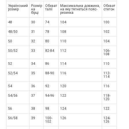
Український
Розмір
Обхват
Максимальна довжина,
Обхват
розмір
на
талії
на яку тягнеться пояс-
стегон
бірці
резинка
48
30
74
104
100
48/50
31
78
108
102
50
32
80
110
104
50/52
33
82-84
112
106-
108
52
34
86
114
110
52/54
35
88-90
116
112-
114
54
36
92
120
116
54/56
37
94-96
122
118-
120
56
38
98
124
122
56/58
39
100-
126
124-
102
126