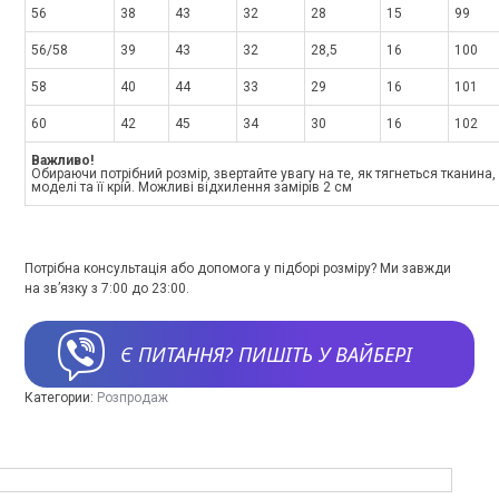
56
38
43
32
28
15
99
56/58
39
43
32
28,5
16
100
58
40
44
33
29
16
101
60
42
45
34
30
16
102
Важливо!
Обираючи потрібний розмір, звертайте увагу на те, як тягнеться тканина
моделі та її крій. Можливі відхилення замірів 2 см
Потрібна консультація або допомога у підборі розміру? Ми завжди
на зв’язку з 7:00 до 23:00.
Є ПИТАННЯ? ПИШІТЬ У ВАЙБЕРІ
Категории:
Розпродаж