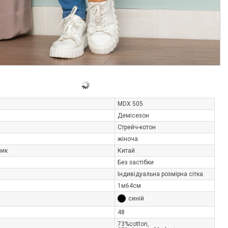
MDХ 505
Демісезон
Стрейч-котон
жіноча
ник
Китай
Без застібки
Індивідуальна розмірна сітка
1м64см
синій
48
73%cotton,