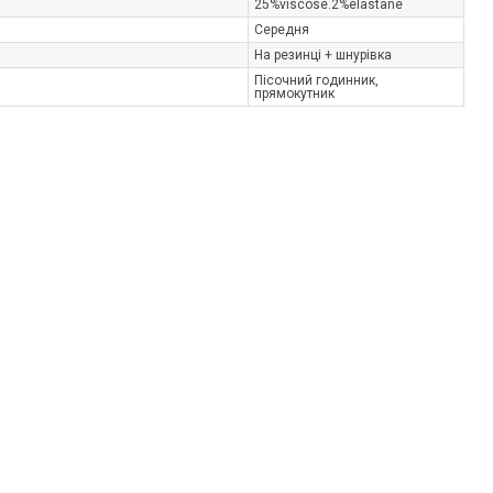
25%viscose.2%elastane
Середня
На резинці + шнурівка
Пісочний годинник,
прямокутник