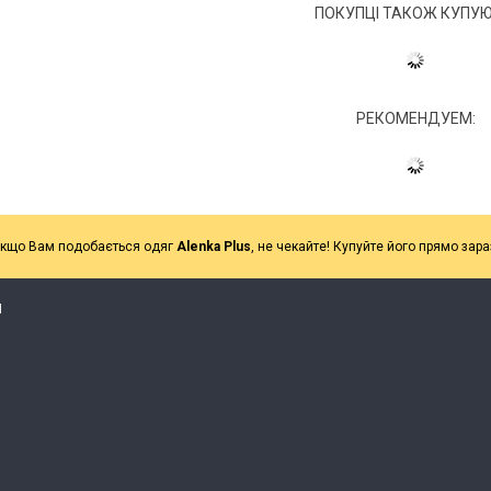
ПОКУПЦІ ТАКОЖ КУПУЮ
РЕКОМЕНДУЕМ:
кщо Вам подобається одяг
Alenka Plus
, не чекайте! Купуйте його прямо зара
Я