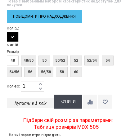
Товар с выбранным набором характеристик недоступен для
покупки
ПОВІДОМИТИ ПРО НАДХОДЖЕННЯ
Колір_:
синій
Розмір:
48
48/50
50
50/52
52
52/54
54
54/56
56
56/58
58
60
Кол-во:
Купити в 1 клік
Підбери свій розмір за параметрами:
Таблиця розмірів MDХ 505
На які параметри підходять