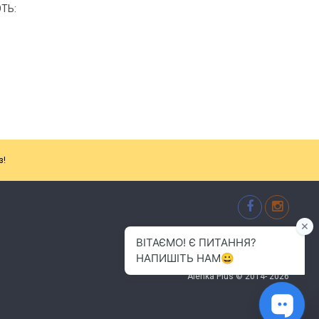
ТЬ:
з!
м.Хмельницький
(096) 484-01-01
info.alenkaplus@gmail.com
Alenka Plus © 2014- 2026