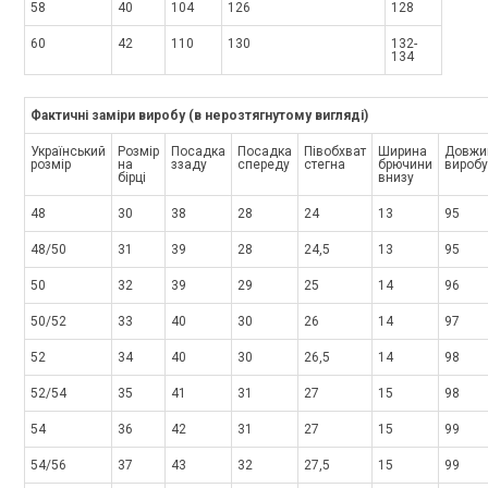
58
40
104
126
128
60
42
110
130
132-
134
Фактичні заміри виробу (в нерозтягнутому вигляді)
Український
Розмір
Посадка
Посадка
Півобхват
Ширина
Довжи
розмір
на
ззаду
спереду
стегна
брючини
виробу
бірці
внизу
48
30
38
28
24
13
95
48/50
31
39
28
24,5
13
95
50
32
39
29
25
14
96
50/52
33
40
30
26
14
97
52
34
40
30
26,5
14
98
52/54
35
41
31
27
15
98
54
36
42
31
27
15
99
54/56
37
43
32
27,5
15
99