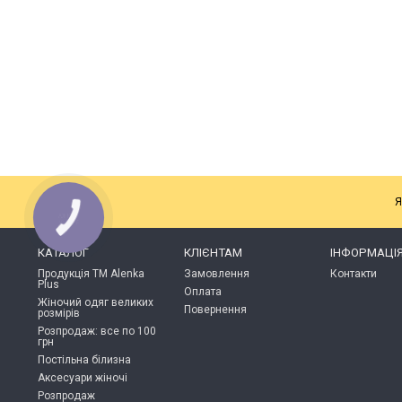
Я
КАТАЛОГ
КЛІЄНТАМ
ІНФОРМАЦІ
Продукція ТМ Alenka
Замовлення
Контакти
Plus
Оплата
Жіночий одяг великих
Повернення
розмірів
Розпродаж: все по 100
грн
Постільна білизна
Аксесуари жіночі
Розпродаж