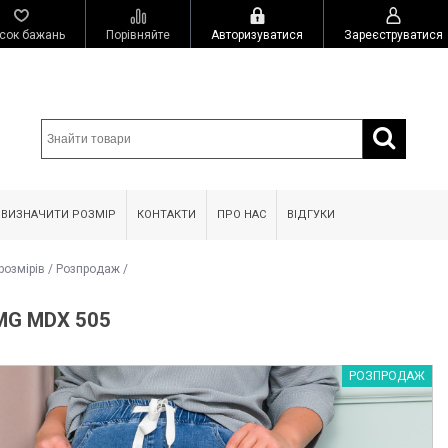
сок бажань
Порівняйте
Авторизуватися
Зареєструватися
 ВИЗНАЧИТИ РОЗМІР
КОНТАКТИ
ПРО НАС
ВІДГУКИ
розмірів
/
Розпродаж
/
G MDХ 505
РОЗПРОДАЖ