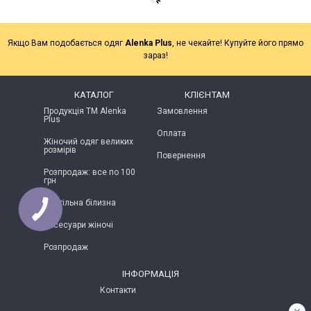
Якщо Вам подобається одяг
Alenka Plus
, не чекайте! Купуйте його прямо
зараз!
КАТАЛОГ
КЛІЄНТАМ
Продукція ТМ Alenka
Замовлення
Plus
Оплата
Жіночий одяг великих
розмірів
Повернення
Розпродаж: все по 100
грн
Постільна білизна
Аксесуари жіночі
Розпродаж
ІНФОРМАЦІЯ
Контакти