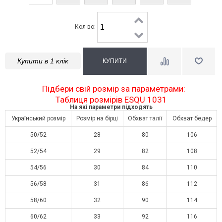
Кол-во:
Купити в 1 клік
Підбери свій розмір за параметрами:
Таблиця розмірів ESQU 1031
На які параметри підходять
Український розмір
Розмір на бірці
Обхват талії
Обхват бедер
50/52
28
80
106
52/54
29
82
108
54/56
30
84
110
56/58
31
86
112
58/60
32
90
114
60/62
33
92
116