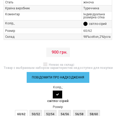
Стать
жіноча
Країна виробник
Туреччина
Коментар
Індивідуальна
розмірна сітка
Колір_
світло-сірий
Розмір
60/62
Склад
98%cotton,2%lycra
900 грн.
Немає на складі
Товар с выбранным набором характеристик недоступен для покупки
ПОВІДОМИТИ ПРО НАДХОДЖЕННЯ
Колір_:
світло-сірий
Розмір:
60/62
50/52
52/54
54/56
56/58
58/60