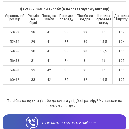
фактичні заміри виробу (в нерозтягнутому вигляді)
Український
Розмір
Посадка
Посадка
Півобхват
Ширина
Довжин
розмір
на
ззаду
спереду
бедра
брючини
виробу
бірці
внизу
50/52
28
41
33
29
15
104
52/54
29
41
33
30
15,5
104
54/56
30
41
33
30
15,5
105
56/58
31
41
34
31
16
105
58/60
32
42
35
31
16
105
60/62
33
42
35
32
16,5
105
Потрібна консультація або допомога у підборі розміру? Ми завжди на
зв’язку з 7:00 до 23:00.
Є ПИТАННЯ? ПИШІТЬ У ВАЙБЕРІ