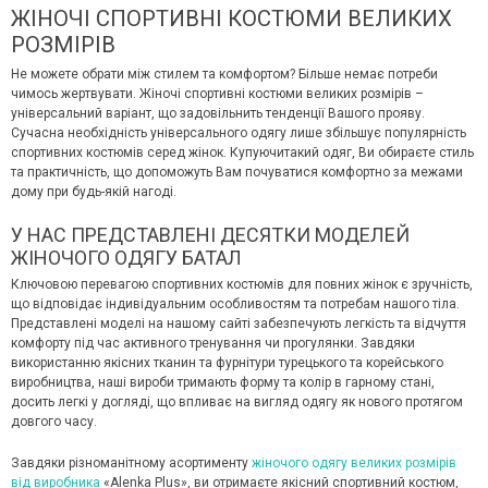
ЖІНОЧІ СПОРТИВНІ КОСТЮМИ ВЕЛИКИХ
РОЗМІРІВ
Не можете обрати між стилем та комфортом? Більше немає потреби
чимось жертвувати. Жіночі спортивні костюми великих розмірів –
універсальний варіант, що задовільнить тенденції Вашого прояву.
Сучасна необхідність універсального одягу лише збільшує популярність
спортивних костюмів серед жінок. Купуючитакий одяг, Ви обираєте стиль
та практичність, що допоможуть Вам почуватися комфортно за межами
дому при будь-якій нагоді.
У НАС ПРЕДСТАВЛЕНІ ДЕСЯТКИ МОДЕЛЕЙ
ЖІНОЧОГО ОДЯГУ БАТАЛ
Ключовою перевагою спортивних костюмів для повних жінок є зручність,
що відповідає індивідуальним особливостям та потребам нашого тіла.
Представлені моделі на нашому сайті забезпечують легкість та відчуття
комфорту під час активного тренування чи прогулянки. Завдяки
використанню якісних тканин та фурнітури турецького та корейського
виробництва, наші вироби тримають форму та колір в гарному стані,
досить легкі у догляді, що впливає на вигляд одягу як нового протягом
довгого часу.
Завдяки різноманітному асортименту
жіночого одягу великих розмірів
від виробника
«Alenka Plus», ви отримаєте якісний спортивний костюм,