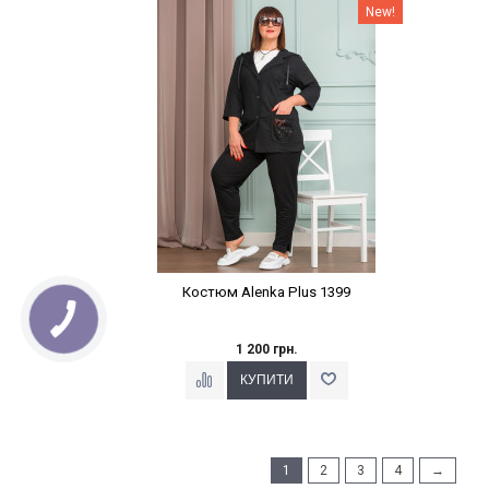
Наклейки Варіант з %
New!
Костюм Alenka Plus 1399
1 200 грн.
1
2
3
4
→