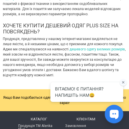
пошитий з фірмової тканини з використанням оздоблювальних
матеріалів. Для їх пошиття ми залучаємо лекала моделей відповідних
розмірів, а не вираховуємо параметри пропорційно.
ХОЧЕТЕ КУПИТИ ДЕШЕВИЙ ОДЯГ PLUS SIZE НА
ПОВСЯКДЕНЬ?
Продукція, представлена у нашому інтернет-магазині виділяється не
лише якістю, а й низькими цінами, що є приємним для кожного покупця.
Адже ми спеціалізуємося на наявності
дешевого одягу великих розмірів
,
який зовсім не відрізняється якістю, фасоном, пошиттям тощо. Також,
для вашої зручності, Ви завжди можете звернутися за консультацію до
нашого менеджера, якщо необхідна допомога у виборі розмірів чи
узгодженні умов оплати і доставки. Бажаємо Вам вдалого шопінгу та
відчуття комфорту кожної миті.
Якщо Вам подобається одяг
Alenka Plus
, не чекайте! Купуйте його прямо
зараз!
КАТАЛОГ
КЛІЄНТАМ
Продукція ТМ Alenka
Замовлення