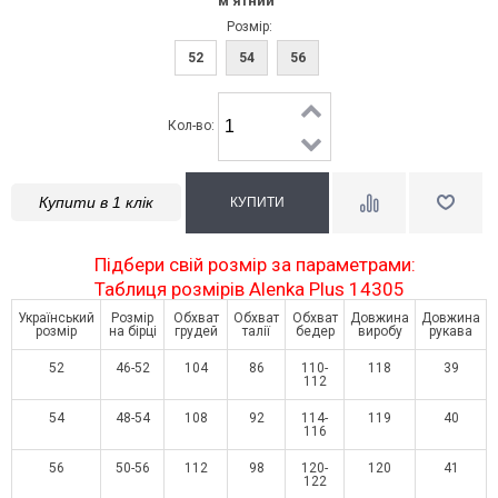
м'ятний
Розмір:
52
54
56
Кол-во:
Купити в 1 клік
Підбери свій розмір за параметрами:
Таблиця розмірів Alenka Plus 14305
Український
Розмір
Обхват
Обхват
Обхват
Довжина
Довжина
розмір
на бірці
грудей
талії
бедер
виробу
рукава
52
46-52
104
86
110-
118
39
112
54
48-54
108
92
114-
119
40
116
56
50-56
112
98
120-
120
41
122