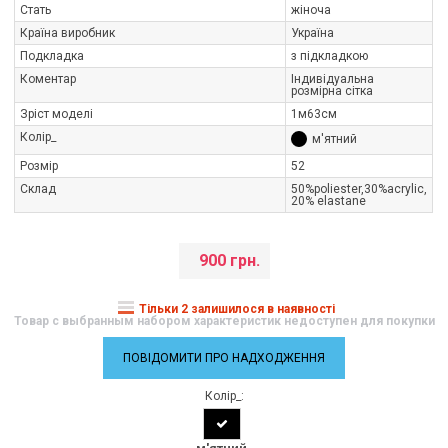
Стать
жіноча
Країна виробник
Україна
Подкладка
з підкладкою
Коментар
Індивідуальна
розмірна сітка
Зріст моделі
1м63см
Колір_
м'ятний
Розмір
52
Склад
50%poliester,30%acrylic,
20% elastane
900 грн.
Тільки 2 залишилося в наявності
Товар с выбранным набором характеристик недоступен для покупки
ПОВІДОМИТИ ПРО НАДХОДЖЕННЯ
Колір_: