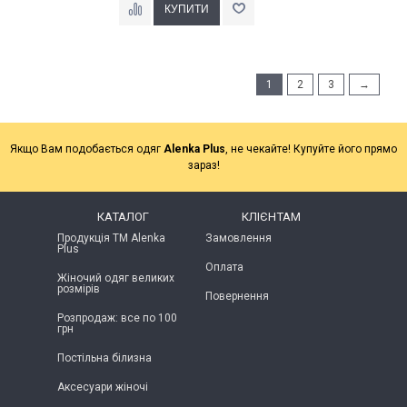
1
2
3
→
Якщо Вам подобається одяг
Alenka Plus
, не чекайте! Купуйте його прямо
зараз!
КАТАЛОГ
КЛІЄНТАМ
Продукція ТМ Alenka
Замовлення
Plus
Оплата
Жіночий одяг великих
розмірів
Повернення
Розпродаж: все по 100
грн
Постільна білизна
Аксесуари жіночі