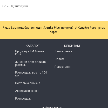
Сб - Нд вихідний.
Якщо Вам подобається одяг
Alenka Plus
, не чекайте! Купуйте його прямо
зараз!
КАТАЛОГ
КЛІЄНТАМ
Продукція ТМ Alenka
Замовлення
Plus
Оплата
Жіночий одяг великих
розмірів
Повернення
Розпродаж: все по 100
грн
Постільна білизна
Аксесуари жіночі
Розпродаж
ІНФОРМАЦІЯ