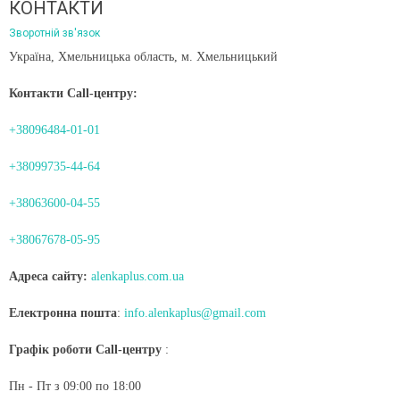
КОНТАКТИ
Зворотній зв'язок
Українa, Хмельницька область, м. Хмельницький
Контакти Call-центру:
+38096484-01-01
+38099735-44-64
БИТЬ ЧЕКАТИ: БУДЬТЕ ГОТОВІ ДО
ЛІТО, ЯКЕ ПОСТІЙНО ДИВУЄ: ЯК ОДЯГ
+38063600-04-55
Ї ПОЇЗДКИ НА ПЛЯЖ
КОЛИ ЗРАНКУ СПЕКА, А ВВЕЧЕРІ ВЖЕ
КУРТКУ?
ну цікаву особливість — найкращі
+38067678-05-95
то трапляються несподівано. Друзі
Цього літа погода ніби вирішила переві
із пропозицією поїхати на озеро,...
готовність до сюрпризів. Зранку світить
Адреса сайту:
alenkaplus.com.ua
+30°C, після обіду приходить сильний..
 →
Читати далі →
Електронна пошта
:
info.alenkaplus@gmail.com
Графік роботи Call-центру
:
Пн - Пт з 09:00 по 18:00