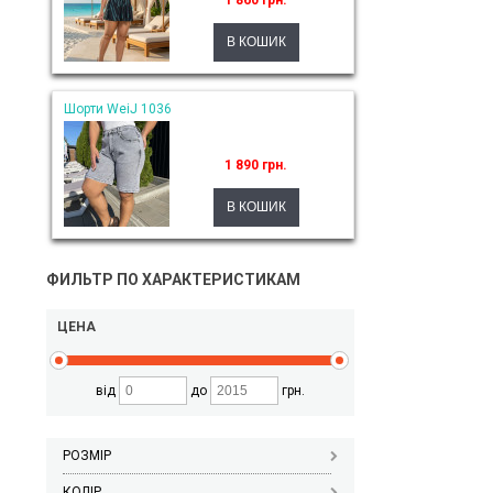
1 860 грн.
Шорти WeiJ 1036
1 890 грн.
ФИЛЬТР ПО ХАРАКТЕРИСТИКАМ
ЦЕНА
від
до
грн.
РОЗМІР
КОЛІР_