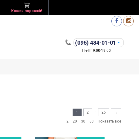
Кошик порожній
(096)
484-01-01
Пн-Пт 9:00-19:00
...
1
2
26
→
2
20
30
50
Показать все