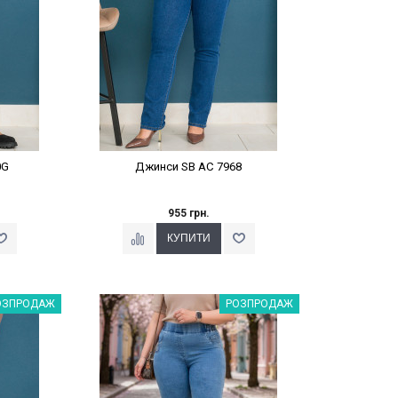
0G
Джинси SB AC 7968
955 грн.
%
Наклейки Варіант з %
ОЗПРОДАЖ
РОЗПРОДАЖ