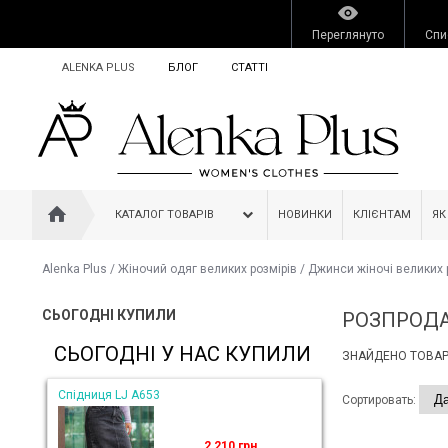
Переглянуто
Спи
ALENKA PLUS
БЛОГ
СТАТТІ
КАТАЛОГ ТОВАРІВ
НОВИНКИ
КЛІЄНТАМ
ЯК
Alenka Plus
/
Жіночий одяг великих розмірів
/
Джинси жіночі великих 
СЬОГОДНІ КУПИЛИ
РОЗПРОД
СЬОГОДНІ У НАС КУПИЛИ
ЗНАЙДЕНО ТОВАРІ
Спідниця LJ A653
Сортировать:
2 210 грн.