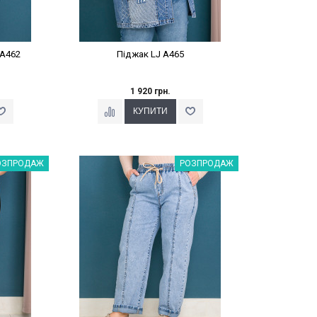
 A462
Піджак LJ A465
1 920 грн.
%
Наклейки Варіант з %
ОЗПРОДАЖ
РОЗПРОДАЖ