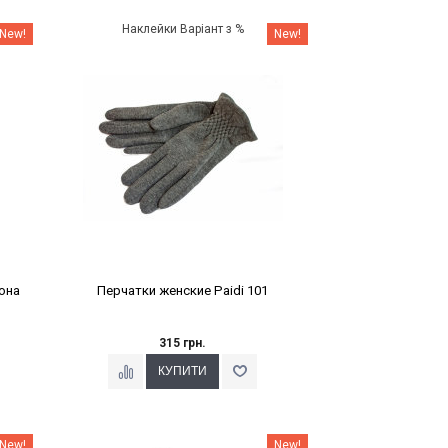
Наклейки Варіант з %
New!
New!
она
Перчатки женские Paidi 101
315 грн.
Наклейки Варіант з %
New!
New!