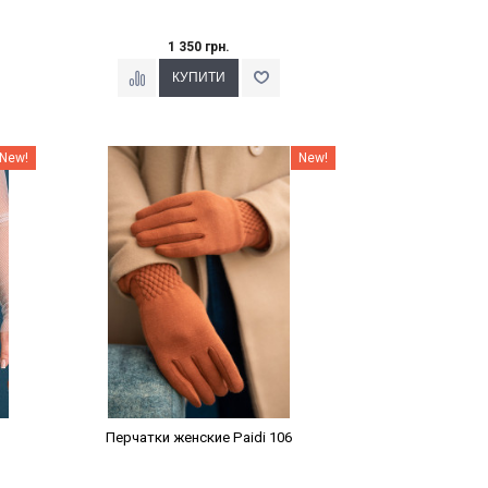
1 350 грн.
Наклейки Варіант з %
New!
New!
Перчатки женские Paidi 106