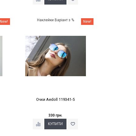
Наклейки Варіант з %
New!
New!
Очки Aedoll 119341-5
330 грн.