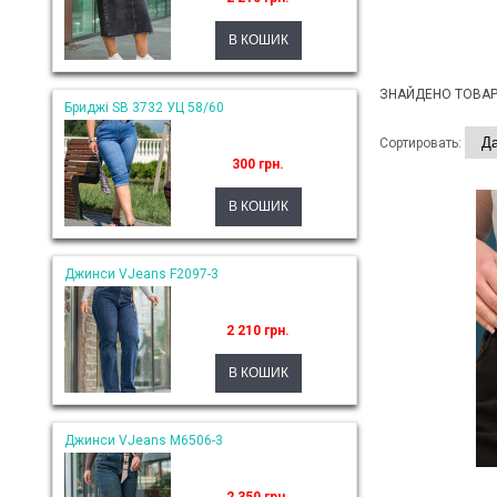
ЗНАЙДЕНО ТОВАРІ
Бриджі SB 3732 УЦ 58/60
Сортировать:
300 грн.
Джинси VJeans F2097-3
2 210 грн.
Джинси VJeans M6506-3