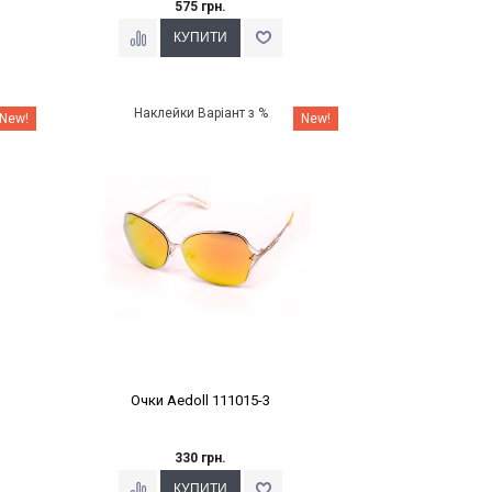
575 грн.
Наклейки Варіант з %
New!
New!
Очки Aedoll 111015-3
330 грн.