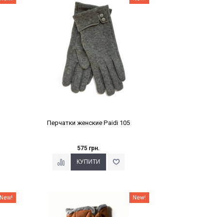
Перчатки женские Paidi 105
575 грн.
Наклейки Варіант з %
New!
New!