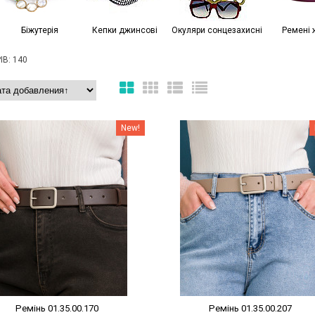
Біжутерія
Кепки джинсові
Окуляри сонцезахисні
Ремені 
В: 140
Наклейки Варіант з %
Наклейки Варіант з %
New!
Ремінь 01.35.00.170
Ремінь 01.35.00.207