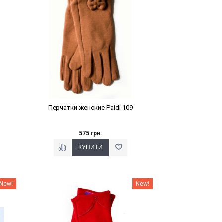
Перчатки женские Paidi 109
575 грн.
Наклейки Варіант з %
New!
New!