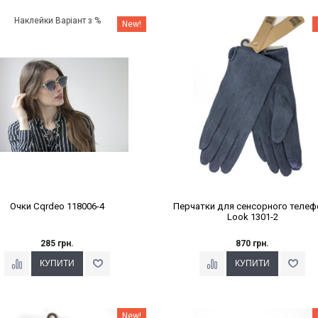
Наклейки Варіант з %
Наклейки Варіант з %
New!
Очки Cqrdeo 118006-4
Перчатки для сенсорного телеф
Look 1301-2
285 грн.
870 грн.
Наклейки Варіант з %
Наклейки Варіант з %
New!