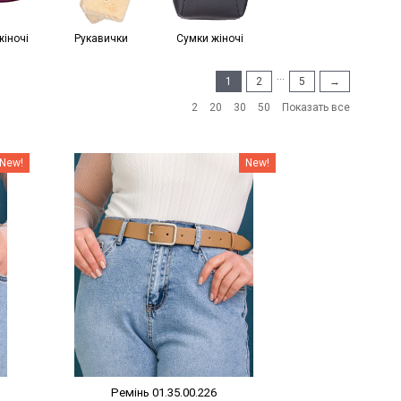
жіночі
Рукавички
Сумки жіночі
...
1
2
5
→
2
20
30
50
Показать все
Наклейки Варіант з %
New!
New!
Ремінь 01.35.00.226