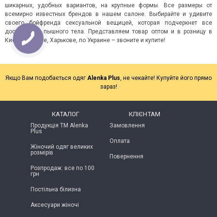
шикарных, удобных вариантов, на крупные формы. Все размеры от
всемирно известных брендов в нашем салоне
. Выбирайте и удивите
своего бойфренда сексуальной вещицей, которая подчеркнет все
достоинства пышного тела. Представляем товар оптом и в розницу в
Киеве, Одессе, Харькове, по Украине – звоните и купите!
Якщо Вам подобається одяг
Alenka Plus
, не чекайте! Купуйте його прямо
зараз!
КАТАЛОГ
КЛІЄНТАМ
Продукція ТМ Alenka
Замовлення
Plus
Оплата
Жіночий одяг великих
розмірів
Повернення
Розпродаж: все по 100
грн
Постільна білизна
Аксесуари жіночі