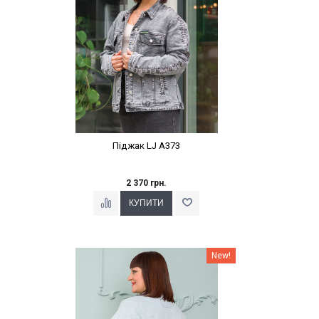
Піджак LJ A373
2 370 грн.
Наклейки Варіант з %
New!