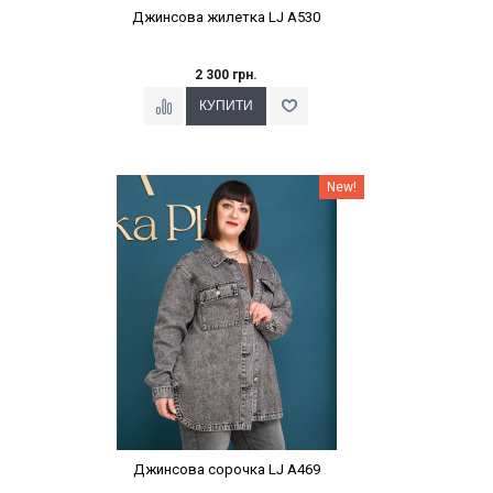
Джинсова жилетка LJ A530
2 300 грн.
Наклейки Варіант з %
New!
Джинсова сорочка LJ A469