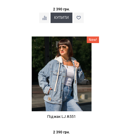
2 390 грн.
Наклейки Варіант з %
New!
Піджак LJ A551
2 390 грн.