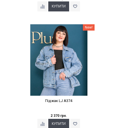
Наклейки Варіант з %
New!
Піджак LJ A374
2 370 грн.