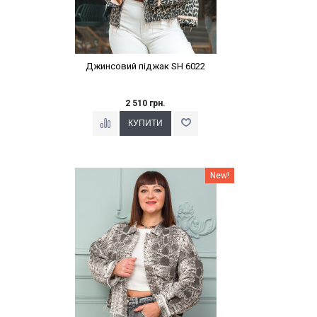
Джинсовий піджак SH 6022
2 510 грн.
Наклейки Варіант з %
New!