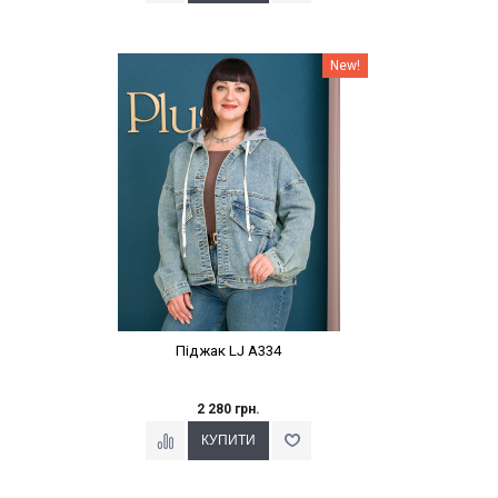
Наклейки Варіант з %
New!
Піджак LJ A334
2 280 грн.