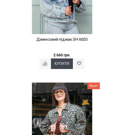
Джинсовий піджак SH 6020
2 660 грн.
Наклейки Варіант з %
New!