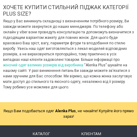
ХОЧЕТЕ КУПИТИ СТИЛЬНИЙ ПІДЖАК КАТЕГОРІЇ
PLUS SIZE?
Якщо у Вас виникнуть складнощі з визначенням потрібного розміру, Ви
завжди можете звернутися до наших менеджерів. По телефону або
онлайн у viber вони проведуть консультацію та допоможуть визначитися з
підходящим варіантом жакету для повних жінок. Для цього буде
враховано Ваш зріст, вагу, параметри фігури та вподобання по стилю
виробу. Увесь наш одяг виготовляється з лекал моделей відповідних
розмірів, а не вираховуються пропорційно, тому практично в усіх
випадках наші клієнти задоволені товаром. Більше інформації про
жіночий одяг великих розмірів від виробника
“Alenka Plus” шукайте на
нашому сайті. У разі виникнення питань Ви завжди можете звʼязатися з
нами зручним для Вас способом. Ми віримо, що кожна жінка заслуговує
мати доступ до стильного та якісного одягу, незалежно від її розміру.
Тому робимо усе можливе для цього.
Якщо Вам подобається одяг
Alenka Plus
, не чекайте! Купуйте його прямо
зараз!
КАТАЛОГ
КЛІЄНТАМ