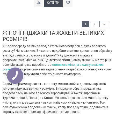
1
2
→
ЖІНОЧІ ПІДЖАКИ ТА ЖАКЕТИ ВЕЛИКИХ
РОЗМІРІВ
У Вас попереду важлива подія і терміново потрібен піджак великого
розміру? Чи, можливо, Ви хочете придбати стильне доповнення образів у
вигляді сучасного фасону піджака? У будь-якому випадку з
асортиментом “Alenka Plus” це легко зробити, навіть, якщо Ви маєте plus
size. Ми українське виробництво
стильного жіночого одягу великих
розмірів
, яке орієнтоване на задоволення потреб кожної жінки, яка хоче
будь-якої миті відчувати себе стильно та комфортно.
Серед асортименту нашого каталогу можна знайти десятки варіантів
жіночих піджаків великих розмірів. Ви можете обрати модель, яка
сподобалась, нашого власного виробництва, а також виробників
Туреччини, Італії, Польщі та Китаю. Усі вони гарантовано мають високу
якість, яка підтверджена нашими найвимогливішими клієнтами. Тож
орієнтуючись на вподобаний фасон, колір, посадку тощо, додавайте в
корзину та переходьте до оформлення замовлення