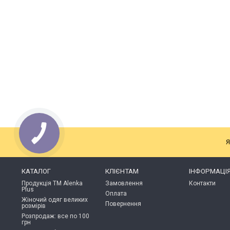
Я
КАТАЛОГ
КЛІЄНТАМ
ІНФОРМАЦІ
Продукція ТМ Alenka
Замовлення
Контакти
Plus
Оплата
Жіночий одяг великих
Повернення
розмірів
Розпродаж: все по 100
грн