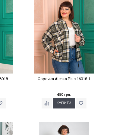
%
Наклейки Варіант з %
6018
Сорочка Alenka Plus 16018-1
450 грн.
%
Наклейки Варіант з %