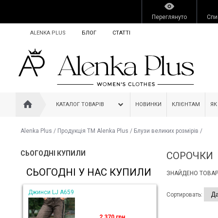
Переглянуто
Спи
ALENKA PLUS
БЛОГ
СТАТТІ
КАТАЛОГ ТОВАРІВ
НОВИНКИ
КЛІЄНТАМ
ЯК
Alenka Plus
/
Продукція ТМ Alenka Plus
/
Блузи великих розмірів
/
СЬОГОДНІ КУПИЛИ
СОРОЧКИ
СЬОГОДНІ У НАС КУПИЛИ
ЗНАЙДЕНО ТОВАРІ
Джинси LJ A659
Сортировать:
2 370 грн.