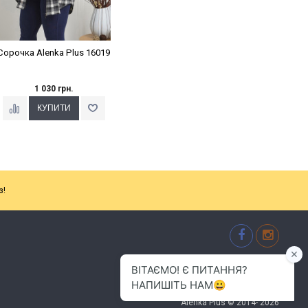
Сорочка Alenka Plus 16019
1 030 грн.
з!
м.Хмельницький
(096) 484-01-01
info.alenkaplus@gmail.com
Alenka Plus © 2014- 2026