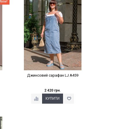
Наклейки Варіант з %
New!
Джинсовий сарафан LJ A459
2 420 грн.