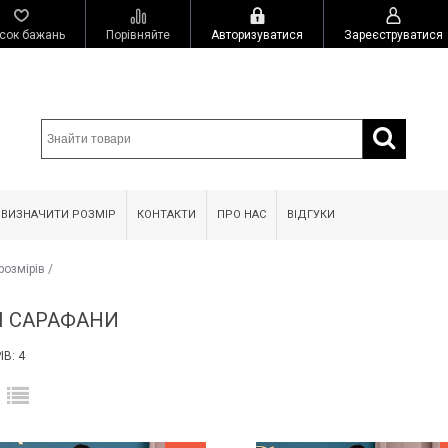
сок бажань
Порівняйте
Авторизуватися
Зареєструватися
 ВИЗНАЧИТИ РОЗМІР
КОНТАКТИ
ПРО НАС
ВІДГУКИ
розмірів
/
 САРАФАНИ
В: 4