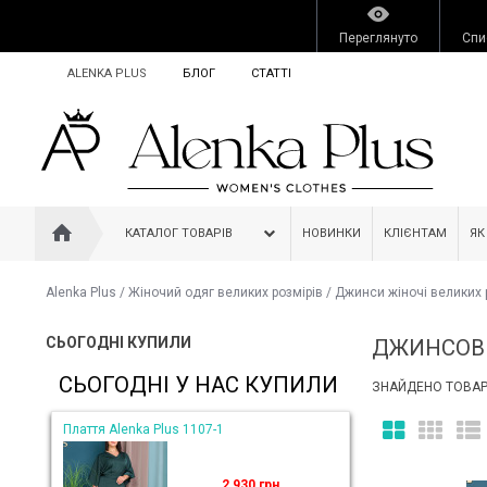
Переглянуто
Спи
ALENKA PLUS
БЛОГ
СТАТТІ
КАТАЛОГ ТОВАРІВ
НОВИНКИ
КЛІЄНТАМ
ЯК
Alenka Plus
/
Жіночий одяг великих розмірів
/
Джинси жіночі великих 
СЬОГОДНІ КУПИЛИ
ДЖИНСОВІ
СЬОГОДНІ У НАС КУПИЛИ
ЗНАЙДЕНО ТОВАРІ
Плаття Alenka Plus 1107-1
2 930 грн.