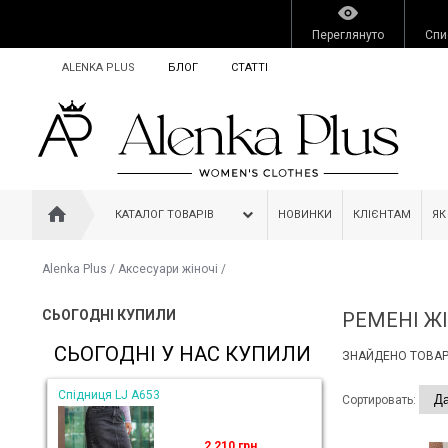
Переглянуто
Спи
ALENKA PLUS
БЛОГ
СТАТТІ
КАТАЛОГ ТОВАРІВ
НОВИНКИ
КЛІЄНТАМ
ЯК
Alenka Plus
/
Аксесуари жіночі
/
СЬОГОДНІ КУПИЛИ
РЕМЕНІ Ж
СЬОГОДНІ У НАС КУПИЛИ
ЗНАЙДЕНО ТОВАРІ
Спідниця LJ A653
Сортировать:
2 210 грн.