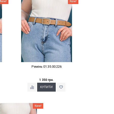
Наклейки Варіант з %
New!
New!
Ремінь 01.35.00.226
1 350 грн.
клейки Варіант з %
New!