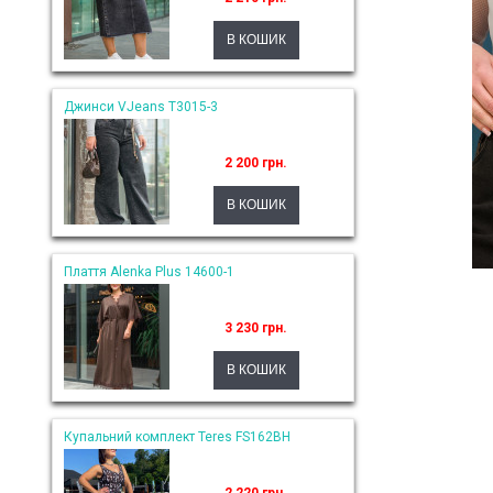
Джинси VJeans T3015-3
2 200 грн.
Плаття Alenka Plus 14600-1
3 230 грн.
Купальний комплект Teres FS162BH