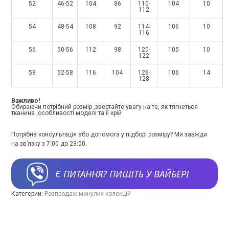
52
46-52
104
86
110-
104
10
112
54
48-54
108
92
114-
106
10
116
56
50-56
112
98
120-
105
10
122
58
52-58
116
104
126-
106
14
128
Важливо!
Обираючи потрібний розмір ,звертайте увагу на те, як тягнеться
тканина ,особливості моделі та її крій
Потрібна консультація або допомога у підборі розміру? Ми завжди
на зв’язку з 7:00 до 23:00.
Є ПИТАННЯ? ПИШІТЬ У ВАЙБЕРІ
Категории:
Розпродаж минулих колекцій