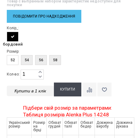
Товар с выбранным набором характеристик недоступен для
покупки
ПОВІДОМИТИ ПРО НАДХОДЖЕННЯ
Колір_:
бордовий
Розмір:
52
54
56
58
Кол-во:
Купити в 1 клік
Підбери свій розмір за параметрами:
Таблиця розмірів Alenka Plus 14248
Український
Розмір
Обхват
Обхват
Обхват
Довжина
Довжина
розмір
на
грудей
талії
бедер
виробу
рукава
бірці