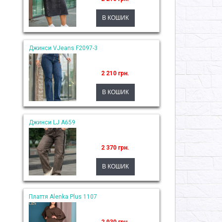
Джинси VJeans F2097-3
2 210 грн.
Джинси LJ A659
2 370 грн.
Плаття Alenka Plus 1107