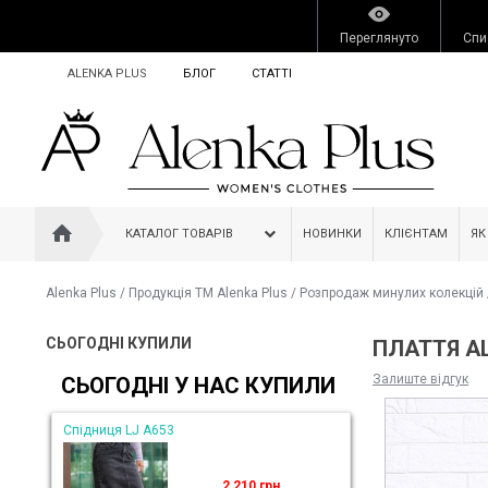
Переглянуто
Спи
ALENKA PLUS
БЛОГ
СТАТТІ
КАТАЛОГ ТОВАРІВ
НОВИНКИ
КЛІЄНТАМ
ЯК
Alenka Plus
/
Продукція ТМ Alenka Plus
/
Розпродаж минулих колекцій
СЬОГОДНІ КУПИЛИ
ПЛАТТЯ AL
Залиште відгук
СЬОГОДНІ У НАС КУПИЛИ
Спідниця LJ A653
2 210 грн.