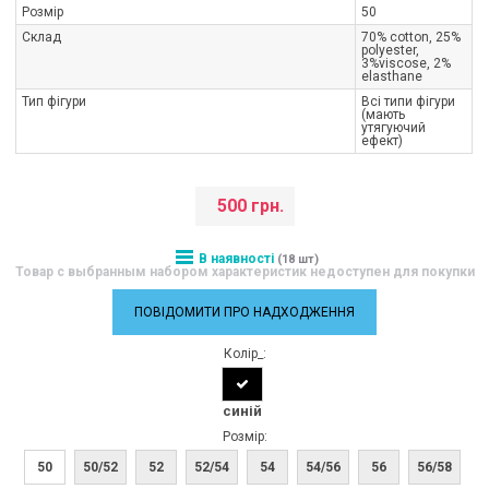
Розмір
50
Склад
70% cotton, 25%
polyester,
3%viscose, 2%
elasthane
Тип фігури
Всі типи фігури
(мають
утягуючий
ефект)
500 грн.
В наявності
(18 шт)
Товар с выбранным набором характеристик недоступен для покупки
ПОВІДОМИТИ ПРО НАДХОДЖЕННЯ
Колір_:
синій
Розмір:
50
50/52
52
52/54
54
54/56
56
56/58