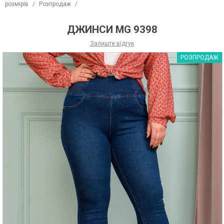
розмірів
/
Розпродаж
/
ДЖИНСИ MG 9398
Залиште відгук
РОЗПРОДАЖ