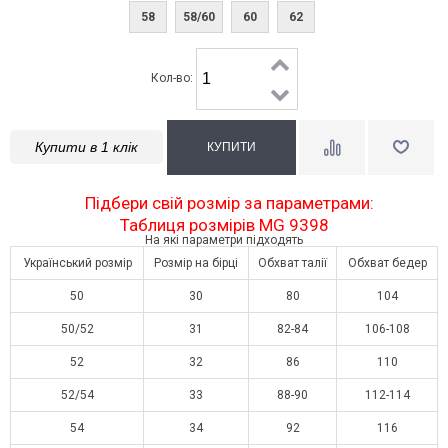
58
58/60
60
62
Кол-во:
Купити в 1 клік
Підбери свій розмір за параметрами:
Таблиця розмірів MG 9398
На які параметри підходять
Український розмір
Розмір на бірці
Обхват талії
Обхват бедер
50
30
80
104
50/52
31
82-84
106-108
52
32
86
110
52/54
33
88-90
112-114
54
34
92
116