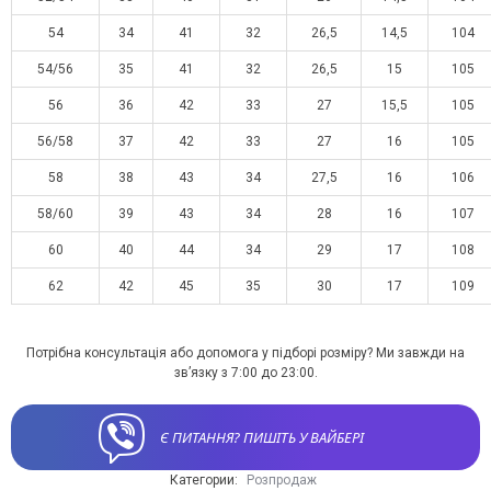
54
34
41
32
26,5
14,5
104
54/56
35
41
32
26,5
15
105
56
36
42
33
27
15,5
105
56/58
37
42
33
27
16
105
58
38
43
34
27,5
16
106
58/60
39
43
34
28
16
107
60
40
44
34
29
17
108
62
42
45
35
30
17
109
Потрібна консультація або допомога у підборі розміру? Ми завжди на
зв’язку з 7:00 до 23:00.
Є ПИТАННЯ? ПИШІТЬ У ВАЙБЕРІ
Категории:
Розпродаж