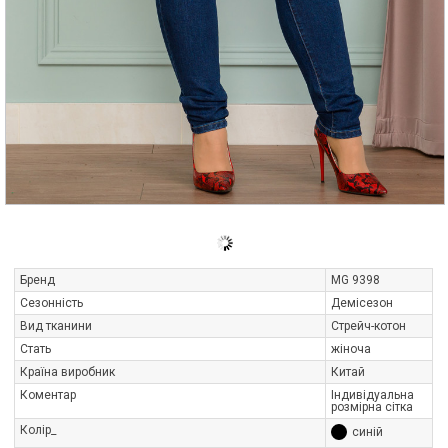
Бренд
MG 9398
Сезонність
Демісезон
Вид тканини
Стрейч-котон
Стать
жіноча
Країна виробник
Китай
Коментар
Індивідуальна
розмірна сітка
Колір_
синій