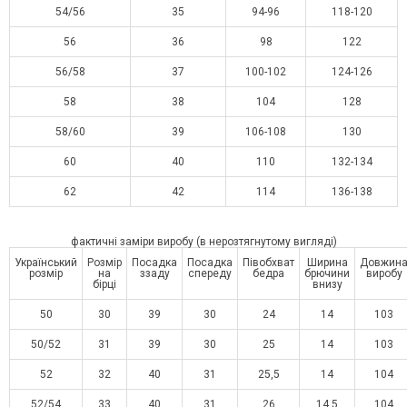
54/56
35
94-96
118-120
56
36
98
122
56/58
37
100-102
124-126
58
38
104
128
58/60
39
106-108
130
60
40
110
132-134
62
42
114
136-138
фактичні заміри виробу (в нерозтягнутому вигляді)
Український
Розмір
Посадка
Посадка
Півобхват
Ширина
Довжин
розмір
на
ззаду
спереду
бедра
брючини
виробу
бірці
внизу
50
30
39
30
24
14
103
50/52
31
39
30
25
14
103
52
32
40
31
25,5
14
104
52/54
33
40
31
26
14,5
104