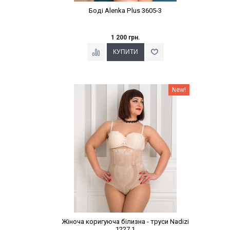
Боді Alenka Plus 3605-3
1 200 грн.
Наклейки Варіант з %
New!
Жіноча коригуюча білизна - труси Nadizi
1227.1