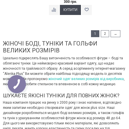
300 грн.
1
2
→
ЖІНОЧІ БОДІ, ТУНІКИ ТА ГОЛЬФИ
ВЕЛИКИХ РОЗМІРІВ
Ідеально підкреслять Вашу витонченість та особливості фігури – боді та
облягаючі туніки. Це неймовірно красивий варіант одягу, що надає
жіночності та грайливості образу. А серед асортименту інтернет-магазину
“Alenka Plus” Ви можете обрати найбільш підходящу модель із десятків
можливих. Ми пропонуємо
жіночий одяг великих розмірів від виробника
,
який прагне зробити стильною та впевненою в собі кожну модницю.
ШУКАЄТЕ ЯКІСНІ ТУНІКИ ДЛЯ ПОВНИХ ЖІНОК?
Наша компанія працює на ринку з 2000 року і знає напевне, відповідно
яким запитам необхідно створювати одяг для жінок plus size. Наші
дизайнери розробляються моделі боді великих розмірів, а також гольфів
та тунік з урахуванням особливостей фігури жінок від розміру 48 до 64.
Для цього ми використовуємо тільки якісні матеріали, які дозволяють
шкірі дихати, мають хорошу еластичність та гарну посадку на тілі.