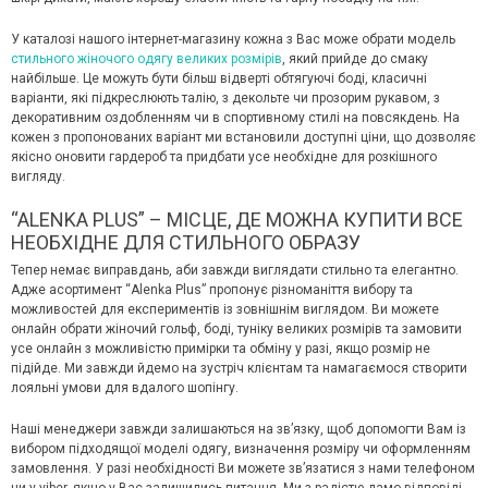
У каталозі нашого інтернет-магазину кожна з Вас може обрати модель
стильного жіночого одягу великих розмірів
, який прийде до смаку
найбільше. Це можуть бути більш відверті обтягуючі боді, класичні
варіанти, які підкреслюють талію, з декольте чи прозорим рукавом, з
декоративним оздобленням чи в спортивному стилі на повсякдень. На
кожен з пропонованих варіант ми встановили доступні ціни, що дозволяє
якісно оновити гардероб та придбати усе необхідне для розкішного
вигляду.
“ALENKA PLUS” – МІСЦЕ, ДЕ МОЖНА КУПИТИ ВСЕ
НЕОБХІДНЕ ДЛЯ СТИЛЬНОГО ОБРАЗУ
Тепер немає виправдань, аби завжди виглядати стильно та елегантно.
Адже асортимент “Alenka Plus” пропонує різноманіття вибору та
можливостей для експериментів із зовнішнім виглядом. Ви можете
онлайн обрати жіночий гольф, боді, туніку великих розмірів та замовити
усе онлайн з можливістю примірки та обміну у разі, якщо розмір не
підійде. Ми завжди йдемо на зустріч клієнтам та намагаємося створити
лояльні умови для вдалого шопінгу.
Наші менеджери завжди залишаються на звʼязку, щоб допомогти Вам із
вибором підходящої моделі одягу, визначення розміру чи оформленням
замовлення. У разі необхідності Ви можете звʼязатися з нами телефоном
чи у viber, якщо у Вас залишились питання. Ми з радістю дамо відповіді