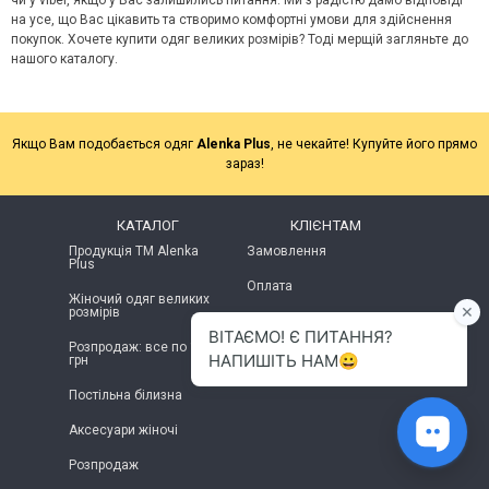
на усе, що Вас цікавить та створимо комфортні умови для здійснення
покупок. Хочете купити одяг великих розмірів? Тоді мерщій загляньте до
нашого каталогу.
Якщо Вам подобається одяг
Alenka Plus
, не чекайте! Купуйте його прямо
зараз!
КАТАЛОГ
КЛІЄНТАМ
Продукція ТМ Alenka
Замовлення
Plus
Оплата
Жіночий одяг великих
розмірів
Повернення
Розпродаж: все по 100
грн
Постільна білизна
Аксесуари жіночі
Розпродаж