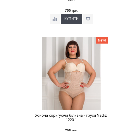
705 грн.
Наклейки Варіант з %
New!
Жіноча коригуюча білизна - труси Nadizi
1223.1
705 грн.