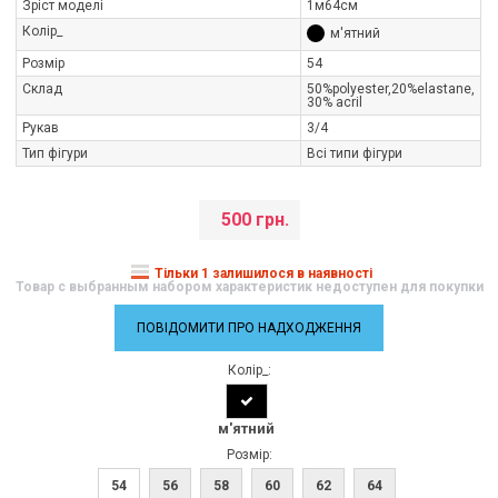
Зріст моделі
1м64см
Колір_
м'ятний
Розмір
54
Склад
50%polуester,20%elastane,
30% acrіl
Рукав
3/4
Тип фігури
Всі типи фігури
500 грн.
Тільки 1 залишилося в наявності
Товар с выбранным набором характеристик недоступен для покупки
ПОВІДОМИТИ ПРО НАДХОДЖЕННЯ
Колір_:
м'ятний
Розмір:
54
56
58
60
62
64