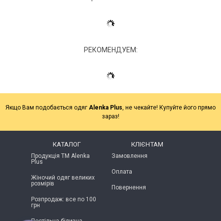
РЕКОМЕНДУЕМ:
Якщо Вам подобається одяг
Alenka Plus
, не чекайте! Купуйте його прямо
зараз!
КАТАЛОГ
КЛІЄНТАМ
Продукція ТМ Alenka
Замовлення
Plus
Оплата
Жіночий одяг великих
розмірів
Повернення
Розпродаж: все по 100
грн
Постільна білизна