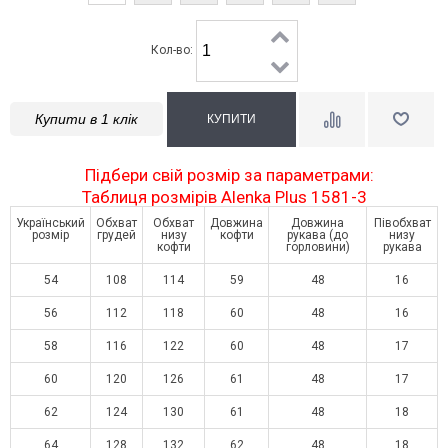
Кол-во:
Купити в 1 клік
Підбери свій розмір за параметрами:
Таблиця розмірів Alenka Plus 1581-3
Український
Обхват
Обхват
Довжина
Довжина
Півобхват
розмір
грудей
низу
кофти
рукава (до
низу
кофти
горловини)
рукава
54
108
114
59
48
16
56
112
118
60
48
16
58
116
122
60
48
17
60
120
126
61
48
17
62
124
130
61
48
18
64
128
132
62
48
18