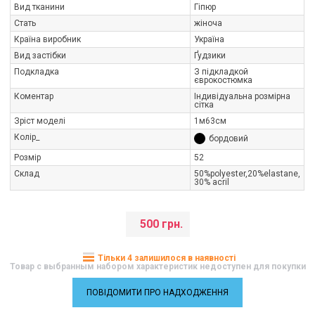
Вид тканини
Гіпюр
Стать
жіноча
Країна виробник
Україна
Вид застібки
Ґудзики
Подкладка
З підкладкой
єврокостюмка
Коментар
Індивідуальна розмірна
сітка
Зріст моделі
1м63см
Колір_
бордовий
Розмір
52
Склад
50%polуester,20%elastane,
30% acrіl
500 грн.
Тільки 4 залишилося в наявності
Товар с выбранным набором характеристик недоступен для покупки
ПОВІДОМИТИ ПРО НАДХОДЖЕННЯ