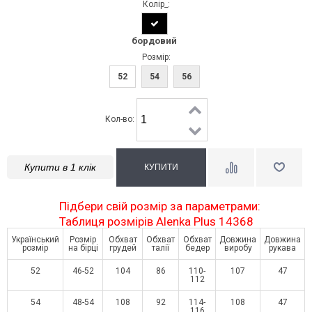
Колір_:
бордовий
Розмір:
52
54
56
Кол-во:
Купити в 1 клік
Підбери свій розмір за параметрами:
Таблиця розмірів Alenka Plus 14368
Український
Розмір
Обхват
Обхват
Обхват
Довжина
Довжина
розмір
на бірці
грудей
талії
бедер
виробу
рукава
52
46-52
104
86
110-
107
47
112
54
48-54
108
92
114-
108
47
116