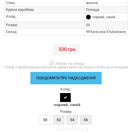
Стать
жіноча
Країна виробник
Польща
Колір_
чорний, синій
Розмір
50
Склад
95%viscose,5%elastane
500 грн.
Немає на складі
Товар с выбранным набором характеристик недоступен для покупки
ПОВІДОМИТИ ПРО НАДХОДЖЕННЯ
Колір_:
чорний, синій
Розмір:
50
52
54
56