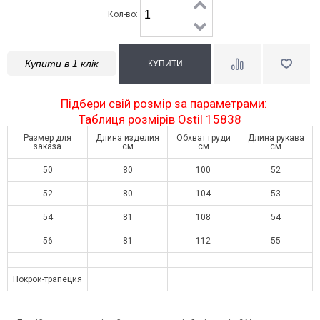
Кол-во:
Купити в 1 клік
Підбери свій розмір за параметрами:
Таблиця розмірів Ostil 15838
Размер для
Длина изделия
Обхват груди
Длина рукава
заказа
см
см
см
50
80
100
52
52
80
104
53
54
81
108
54
56
81
112
55
Покрой-трапеция