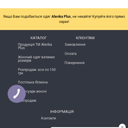
Якщо Вам подобається одяг
Alenka Plus
, не чекайте! Купуйте його прямо
зараз!
КАТАЛОГ
КЛІЄНТАМ
Продукція ТМ Alenka
Замовлення
Plus
Оплата
Жіночий одяг великих
розмірів
Повернення
Розпродаж: все по 100
грн
Постільна білизна
Аксесуари жіночі
КНОПКА
ЗВ'ЯЗКУ
Розпродаж
ІНФОРМАЦІЯ
Контакти