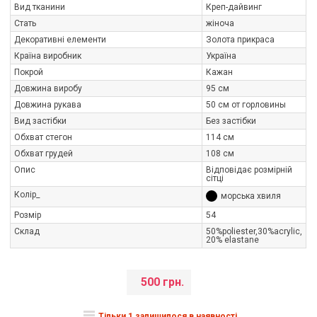
Вид тканини
Креп-дайвинг
Стать
жіноча
Декоративні елементи
Золота прикраса
Країна виробник
Україна
Покрой
Кажан
Довжина виробу
95 см
Довжина рукава
50 см от горловины
Вид застібки
Без застібки
Обхват стегон
114 см
Обхват грудей
108 см
Опис
Відповідає розмірній
сітці
Колір_
морська хвиля
Розмір
54
Склад
50%poliester,30%acrylic,
20% elastane
500 грн.
Тільки 1 залишилося в наявності