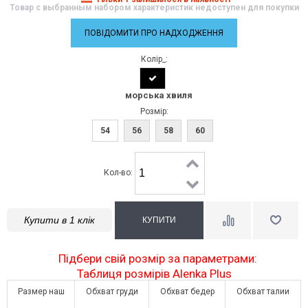
Товар с выбранным набором характеристик недоступен для покупки
ПОВІДОМИТИ ПРО НАДХОДЖЕННЯ
Колір_:
морська хвиля
Розмір:
54
56
58
60
Кол-во:
Купити в 1 клік
Підбери свій розмір за параметрами:
Таблиця розмірів Alenka Plus
Размер наш
Обхват груди
Обхват бедер
Обхват талии