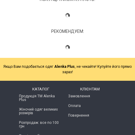
РЕКОМЕНДУЕМ:
Якщо Вам подобається одяг
Alenka Plus
, не чекайте! Купуйте його прямо
зараз!
КАТАЛОГ
КЛІЄНТАМ
Продукція ТМ Alenka
Замовлення
Plus
Оплата
Жіночий одяг великих
розмірів
Повернення
Розпродаж: все по 100
грн