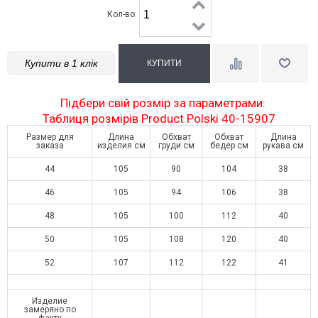
Кол-во:
Купити в 1 клік
Підбери свій розмір за параметрами:
Таблиця розмірів Product Polski 40-15907
Размер для
Длина
Обхват
Обхват
Длина
заказа
изделия см
груди см
бедер см
рукава см
44
105
90
104
38
46
105
94
106
38
48
105
100
112
40
50
105
108
120
40
52
107
112
122
41
Изделие
замеряно по
факту