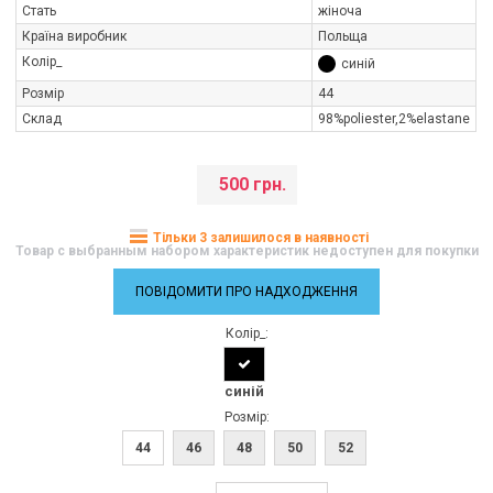
Стать
жіноча
Країна виробник
Польща
Колір_
синій
Розмір
44
Склад
98%poliester,2%elastane
500 грн.
Тільки 3 залишилося в наявності
Товар с выбранным набором характеристик недоступен для покупки
ПОВІДОМИТИ ПРО НАДХОДЖЕННЯ
Колір_:
синій
Розмір:
44
46
48
50
52