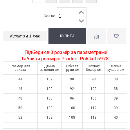
Кол-во:
Купити в 1 клік
Підбери свій розмір за параметрами:
Таблиця розмірів Product Polski 15978
Размер для
Длина
Обхват
Обхват
Длина
заказа
изделия см
груди см
бедер см
рукава см
44
102
90
98
38
46
102
92
100
38
48
103
96
106
39
50
103
100
112
39
52
103
108
118
40