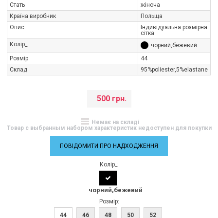
Стать
жіноча
Країна виробник
Польща
Опис
Індивідуальна розмірна
сітка
Колір_
чорний,бежевий
Розмір
44
Склад
95%poliester,5%elastane
500 грн.
Немає на складі
Товар с выбранным набором характеристик недоступен для покупки
ПОВІДОМИТИ ПРО НАДХОДЖЕННЯ
Колір_:
чорний,бежевий
Розмір:
44
46
48
50
52