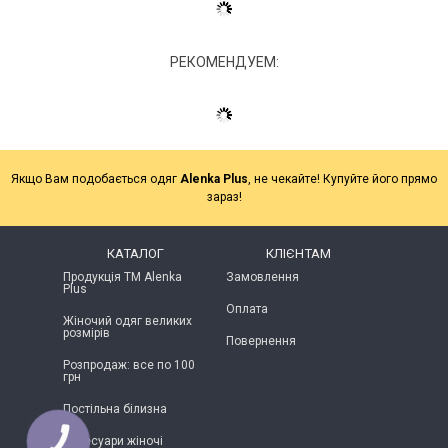
РЕКОМЕНДУЕМ:
Якщо Вам подобається одяг
Alenka Plus
, не чекайте! Купуйте його прямо
зараз!
КАТАЛОГ
КЛІЄНТАМ
Продукція ТМ Alenka
Замовлення
Plus
Оплата
Жіночий одяг великих
розмірів
Повернення
Розпродаж: все по 100
грн
Постільна білизна
Аксесуари жіночі
КНОПКА
ЗВ'ЯЗКУ