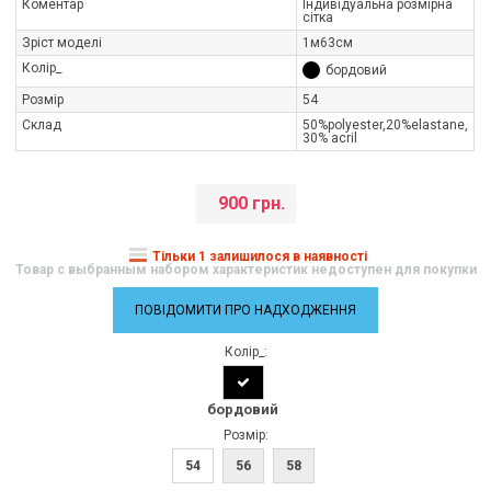
Коментар
Індивідуальна розмірна
сітка
Зріст моделі
1м63см
Колір_
бордовий
Розмір
54
Склад
50%polуester,20%elastane,
30% acrіl
900 грн.
Тільки 1 залишилося в наявності
Товар с выбранным набором характеристик недоступен для покупки
ПОВІДОМИТИ ПРО НАДХОДЖЕННЯ
Колір_:
бордовий
Розмір:
54
56
58