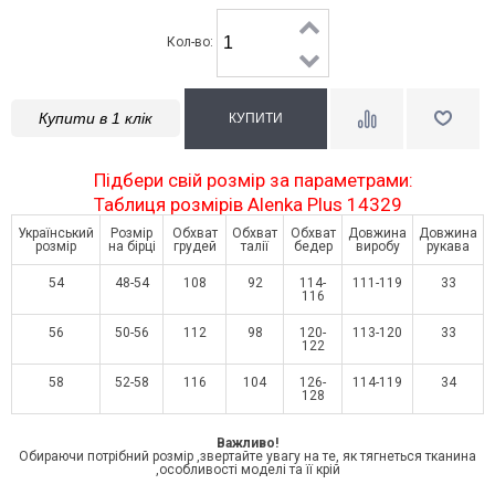
Кол-во:
Купити в 1 клік
Підбери свій розмір за параметрами:
Таблиця розмірів Alenka Plus 14329
Український
Розмір
Обхват
Обхват
Обхват
Довжина
Довжина
розмір
на бірці
грудей
талії
бедер
виробу
рукава
54
48-54
108
92
114-
111-119
33
116
56
50-56
112
98
120-
113-120
33
122
58
52-58
116
104
126-
114-119
34
128
Важливо!
Обираючи потрібний розмір ,звертайте увагу на те, як тягнеться тканина
,особливості моделі та її крій