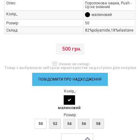
Опис
Поролонова чашка, Push -
Up не знімний
Колір_
малиновий
Розмір
50
Склад
82%polyamide,18%elastane
500 грн.
Немає на складі
Товар с выбранным набором характеристик недоступен для покупки
ПОВІДОМИТИ ПРО НАДХОДЖЕННЯ
Колір_:
малиновий
Розмір:
50
52
54
56
58