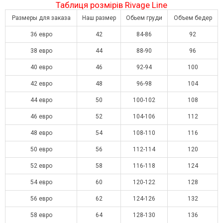
Таблиця розмірів Rivage Line
Размеры для заказа
Наш размер
Обьем груди
Объем бедер
36 евро
42
84-86
92
38 евро
44
88-90
96
40 евро
46
92-94
100
42 евро
48
96-98
104
44 евро
50
100-102
108
46 евро
52
104-106
112
48 евро
54
108-110
116
50 евро
56
112-114
120
52 евро
58
116-118
124
54 евро
60
120-122
128
56 евро
62
124-126
132
58 евро
64
128-130
136