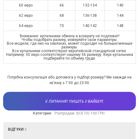
60 евро
66
132-134
140
62 евро
68
136-138
144
64 евро
70
140-142
148
Внимание: купальники обмену и возврату не подлежат!
Чтобы подобрать размер, измеряйте свои параметры.
Все модели, где низ на завязках, может подходит на больше/меньше
размеры.
Все купальники соответствуют европейской стандартной сетке.
Например: 50 евро соответствует нашему 56 размеру. Верх купальника
подбирайте по объему груди.
Потрібна консультація або допомога у підборі розміру? Ми завжди на
зв’язку з 7:00 до 23:00.
Є ПИТАННЯ? ПИШІТЬ У ВАЙБЕРІ
Категории:
Розпродаж: ВСЕ ПО 100 ГРН
ВІДГУКИ
0