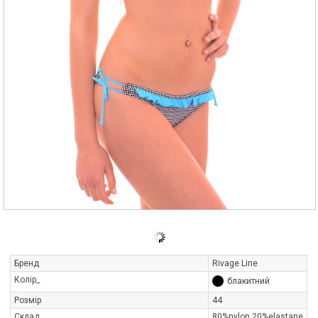
Бренд
Rivage Line
Колір_
блакитний
Розмір
44
Склад
80%nylon,20%elastane