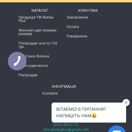
КАТАЛОГ
КЛІЄНТАМ
Продукція ТМ Alenka
Замовлення
Plus
Оплата
Жіночий одяг великих
розмірів
Повернення
Розпродаж: все по 100
грн
Постільна білизна
Аксесуари жіночі
Розпродаж
ІНФОРМАЦІЯ
Контакти
м.Хмельницький
(096) 484-01-01
info.alenkaplus@gmail.com