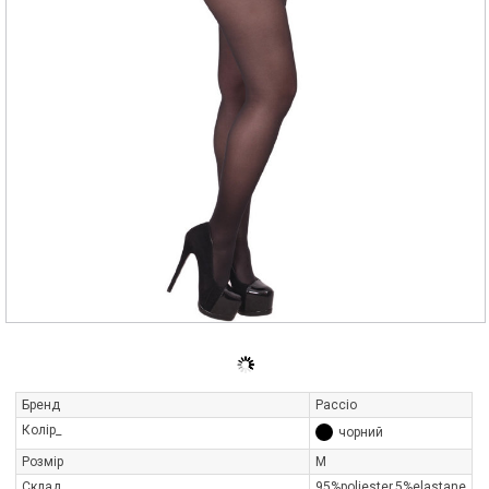
Бренд
Paccio
Колір_
чорний
Розмір
M
Склад
95%poliester,5%elastane