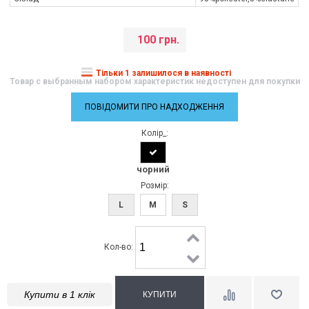
100 грн.
Тільки 1 залишилося в наявності
Товар с выбранным набором характеристик недоступен для покупки
ПОВІДОМИТИ ПРО НАДХОДЖЕННЯ
Колір_:
чорний
Розмір:
L
M
S
Кол-во:
Купити в 1 клік