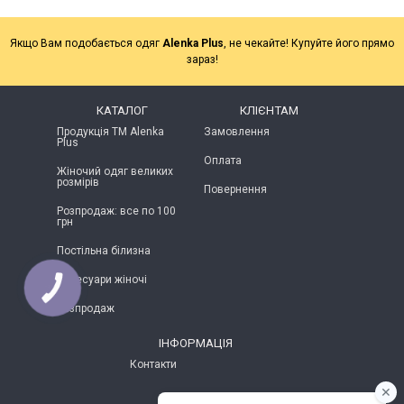
Якщо Вам подобається одяг
Alenka Plus
, не чекайте! Купуйте його прямо
зараз!
КАТАЛОГ
КЛІЄНТАМ
Продукція ТМ Alenka
Замовлення
Plus
Оплата
Жіночий одяг великих
розмірів
Повернення
Розпродаж: все по 100
грн
Постільна білизна
Аксесуари жіночі
КНОПКА
ЗВ'ЯЗКУ
Розпродаж
ІНФОРМАЦІЯ
Контакти