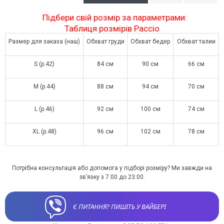
Підбери свій розмір за параметрами:
Таблиця розмірів Paccio
Размер для заказа (наш)
Обхват груди
Обхват бедер
Обхват талии
S (р.42)
84 см
90 см
66 см
M (р.44)
88 см
94 см
70 см
L (р.46)
92 см
100 см
74 см
XL (р.48)
96 см
102 см
78 см
Потрібна консультація або допомога у підборі розміру? Ми завжди на
зв’язку з 7:00 до 23:00.
Є ПИТАННЯ? ПИШІТЬ У ВАЙБЕРІ