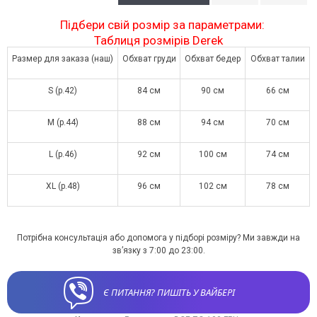
Підбери свій розмір за параметрами:
Таблиця розмірів Derek
Размер для заказа (наш)
Обхват груди
Обхват бедер
Обхват талии
S (р.42)
84 см
90 см
66 см
M (р.44)
88 см
94 см
70 см
L (р.46)
92 см
100 см
74 см
XL (р.48)
96 см
102 см
78 см
Потрібна консультація або допомога у підборі розміру? Ми завжди на
зв’язку з 7:00 до 23:00.
Є ПИТАННЯ? ПИШІТЬ У ВАЙБЕРІ