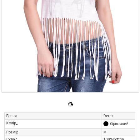
Бренд
Derek
Колір_
бірюзовий
Розмір
M
Склад
100%cotton