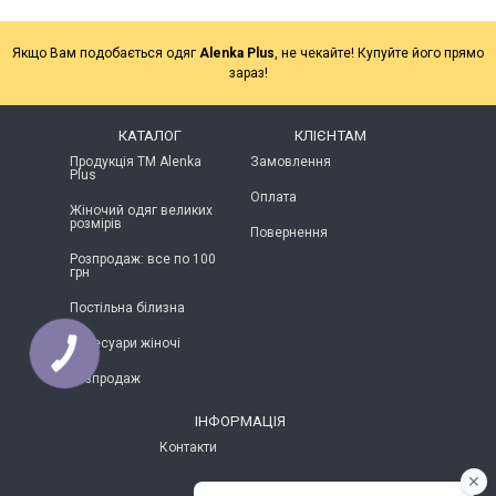
Якщо Вам подобається одяг
Alenka Plus
, не чекайте! Купуйте його прямо
зараз!
КАТАЛОГ
КЛІЄНТАМ
Продукція ТМ Alenka
Замовлення
Plus
Оплата
Жіночий одяг великих
розмірів
Повернення
Розпродаж: все по 100
грн
Постільна білизна
Аксесуари жіночі
КНОПКА
ЗВ'ЯЗКУ
Розпродаж
ІНФОРМАЦІЯ
Контакти