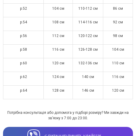
р.52
104 см
110-112 см
86 см
р.54
108 см
114-116 см
92 см
р.56
112 см
120-122 см
98 см
р.58
116 см
126-128 см
104 см
р.60
120 см
132-136 см
110 см
р.62
124 см
140 см
116 см
р.64
128 см
146 см
120 см
Потрібна консультація або допомога у підборі розміру? Ми завжди на
зв’язку з 7:00 до 23:00.