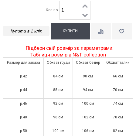
Кол-во:
Купити в 1 клік
Підбери свій розмір за параметрами:
Таблиця розмірів N&T collection
Размер для заказа
Обхват груди
Обхват бедер
Обхват талии
р.42
84 см
90 см
66 см
р.44
88 см
94 см
70 см
р.46
92 см
100 см
74 см
р.48
96 см
102 см
78 см
р.50
100 см
106 см
82 см