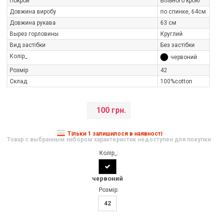
Покрой
Вільного крою
Довжина виробу
по спинке, 64см
Довжина рукава
63 см
Вырез горловины
Круглий
Вид застібки
Без застібки
Колір_
червоний
Розмір
42
Склад
100%cotton
100 грн.
Тільки 1 залишилося в наявності
Товар с выбранным набором характеристик недоступен для покупки
Колір_:
червоний
Розмір:
42