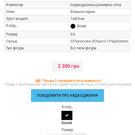
Коментар
Індивідуальна розмірна сітка
Опис
Вільного крою
Зріст моделі
1м63см
Колір_
білий
Розмір
54
Склад
55%viscose,35%aсril,10%poliester;
Тип фігури
Всі типи фігури
2 300 грн.
Тільки 3 залишилося в наявності
Товар с выбранным набором характеристик недоступен для покупки
ПОВІДОМИТИ ПРО НАДХОДЖЕННЯ
Колір_:
білий
Розмір: