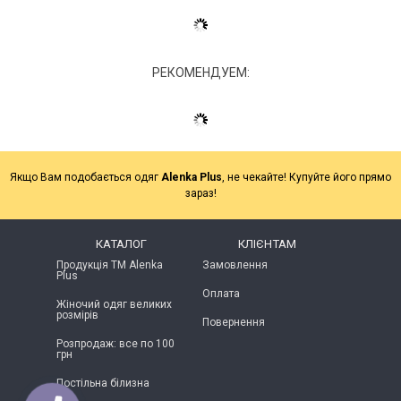
РЕКОМЕНДУЕМ:
Якщо Вам подобається одяг
Alenka Plus
, не чекайте! Купуйте його прямо
зараз!
КАТАЛОГ
КЛІЄНТАМ
Продукція ТМ Alenka
Замовлення
Plus
Оплата
Жіночий одяг великих
розмірів
Повернення
Розпродаж: все по 100
грн
Постільна білизна