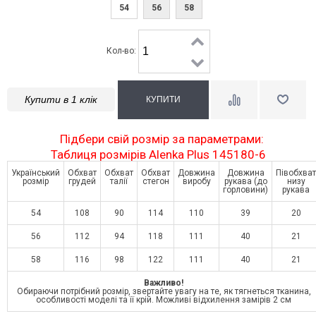
54
56
58
Кол-во:
Купити в 1 клік
Підбери свій розмір за параметрами:
Таблиця розмірів Alenka Plus 145180-6
Український
Обхват
Обхват
Обхват
Довжина
Довжина
Півобхват
розмір
грудей
талії
стегон
виробу
рукава (до
низу
горловини)
рукава
54
108
90
114
110
39
20
56
112
94
118
111
40
21
58
116
98
122
111
40
21
Важливо!
Обираючи потрібний розмір, звертайте увагу на те, як тягнеться тканина,
особливості моделі та її крій. Можливі відхилення замірів 2 см