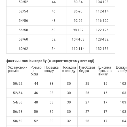
50/52
44
80-84
104-108
52/54
46
86-90
112-114
54/56
48
92-96
116-120
56/58
50
98-102
122-126
58/60
52
104-108
128-132
60/62
54
110-114
132-136
фактичні заміри виробу (в нерозтягнутому вигляді)
Український
Розмір
Посадка
Посадка
Півобхват
Ширина
Довжи
розмір
на
ззаду
спереду
бедра
брючини
виробу
бірці
внизу
50/52
44
38
30
25
15
102
52/54
46
38
30
26
16
103
54/56
48
38
30
27
17
103
56/58
50
39
30
27
17
103
58/60
52
39
32
28
17
104