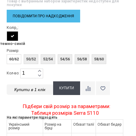
Товар с выбранным набором характеристик недоступен для
покупки
ПОВІДОМИТИ ПРО НАДХОДЖЕННЯ
Колір_:
темно-синій
Розмір:
60/62
50/52
52/54
54/56
56/58
58/60
Кол-во:
Купити в 1 клік
Підбери свій розмір за параметрами:
Таблиця розмірів Serra S110
На які параметри підходять
Український
Розмір на
Обхват талії
Обхват бедер
розмір
бірці