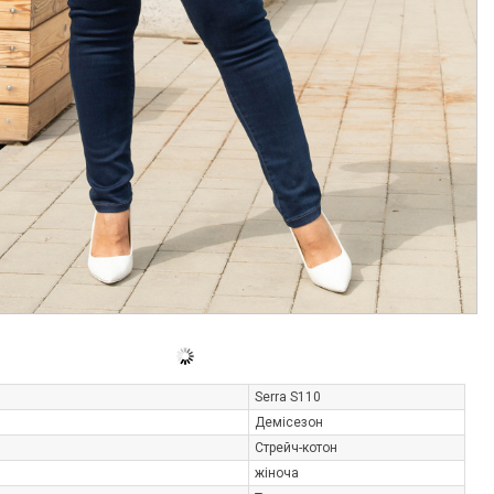
Serra S110
Демісезон
Стрейч-котон
жіноча