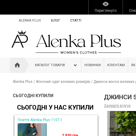
Переглянуто
Спи
ALENKA PLUS
БЛОГ
СТАТТІ
КАТАЛОГ ТОВАРІВ
НОВИНКИ
КЛІЄНТАМ
ЯК
Alenka Plus
/
Жіночий одяг великих розмірів
/
Джинси жіночі великих 
СЬОГОДНІ КУПИЛИ
ДЖИНСИ S
Залиште відгук
СЬОГОДНІ У НАС КУПИЛИ
Плаття Alenka Plus 1107-1
2 930 грн.