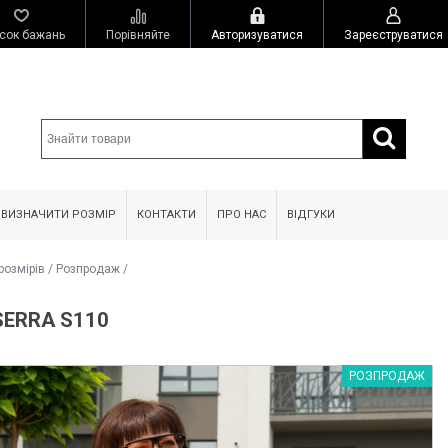
сок бажань
Порівняйте
Авторизуватися
Зареєструватися
 ВИЗНАЧИТИ РОЗМІР
КОНТАКТИ
ПРО НАС
ВІДГУКИ
розмірів
/
Розпродаж
/
ERRA S110
РОЗПРОДАЖ