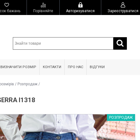
сок бажань
Порівняйте
Авторизуватися
Зареєструватися
 ВИЗНАЧИТИ РОЗМІР
КОНТАКТИ
ПРО НАС
ВІДГУКИ
розмірів
/
Розпродаж
/
ERRA I1318
РОЗПРОДАЖ