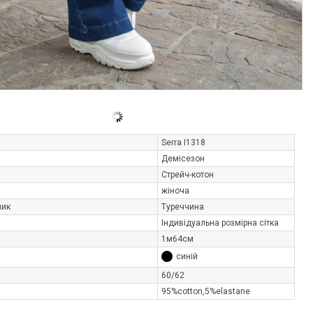
Serra I1318
Демісезон
Стрейч-котон
жіноча
ник
Туреччина
Індивідуальна розмірна сітка
1м64см
синій
60/62
95%cotton,5%elastane