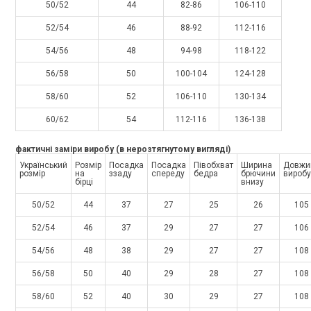
50/52
44
82-86
106-110
52/54
46
88-92
112-116
54/56
48
94-98
118-122
56/58
50
100-104
124-128
58/60
52
106-110
130-134
60/62
54
112-116
136-138
фактичні заміри виробу (в нерозтягнутому вигляді)
Український
Розмір
Посадка
Посадка
Півобхват
Ширина
Довжи
розмір
на
ззаду
спереду
бедра
брючини
виробу
бірці
внизу
50/52
44
37
27
25
26
105
52/54
46
37
29
27
27
106
54/56
48
38
29
27
27
108
56/58
50
40
29
28
27
108
58/60
52
40
30
29
27
108