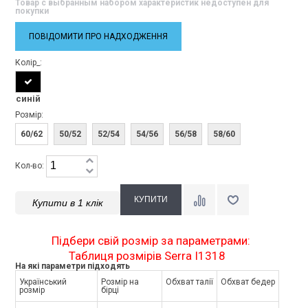
Товар с выбранным набором характеристик недоступен для
покупки
ПОВІДОМИТИ ПРО НАДХОДЖЕННЯ
Колір_:
синій
Розмір:
60/62
50/52
52/54
54/56
56/58
58/60
Кол-во:
Купити в 1 клік
Підбери свій розмір за параметрами:
Таблиця розмірів Serra I1318
На які параметри підходять
Український
Розмір на
Обхват талії
Обхват бедер
розмір
бірці