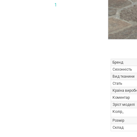
1
Бренд
Сезонність
Вид тканини
Стать
Країна вироб
Коментар
Зріст моделі
Колір_
Розмір
Склад