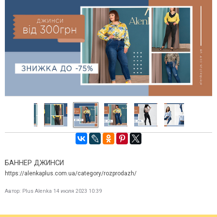
Читати далі →
итати далі →
БАННЕР ДЖИНСИ
https://alenkaplus.com.ua/category/rozprodazh/
Автор:
Plus Alenka
14 июля 2023 10:39