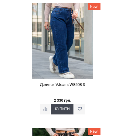
Наклейки Варіант з %
New!
Джинси VJeans W8508-3
2 330 грн.
Наклейки Варіант з %
New!