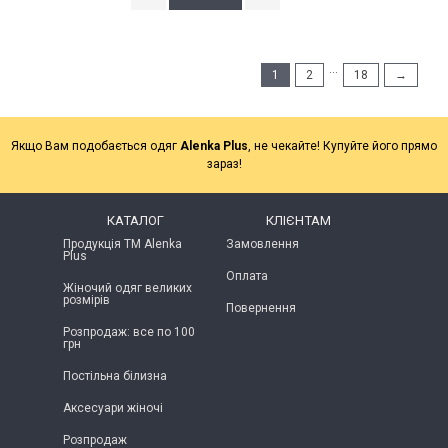
...
1
2
18
→
Якщо Вам подобається одяг
Alenka Plus
, не чекайте! Купуйте його прямо
зараз!
КАТАЛОГ
КЛІЄНТАМ
Продукція ТМ Alenka
Замовлення
Plus
Оплата
Жіночий одяг великих
розмірів
Повернення
Розпродаж: все по 100
грн
Постільна білизна
Аксесуари жіночі
Розпродаж