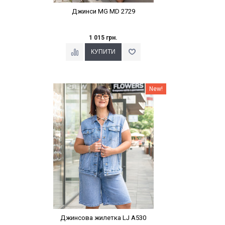
Джинси MG MD 2729
1 015 грн.
Наклейки Варіант з %
New!
Джинсова жилетка LJ A530