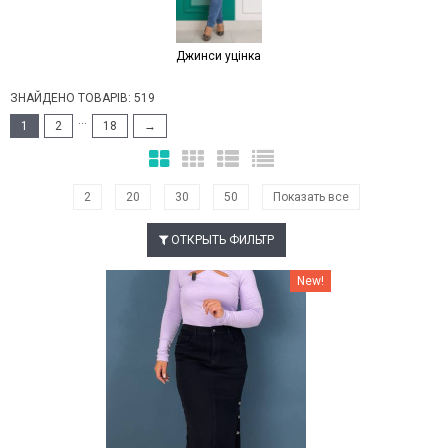
Джинси уцінка
ЗНАЙДЕНО ТОВАРІВ: 519
...
1
2
18
→
2
20
30
50
Показать все
ОТКРЫТЬ ФИЛЬТР
Наклейки Варіант з %
New!