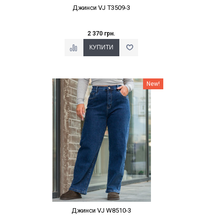
Джинси VJ T3509-3
2 370 грн.
Наклейки Варіант з %
New!
Джинси VJ W8510-3