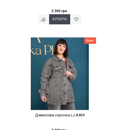
2 300 грн.
Наклейки Варіант з %
New!
Джинсова сорочка LJ A469