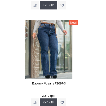
Наклейки Варіант з %
New!
Джинси VJeans F2097-3
2 210 грн.