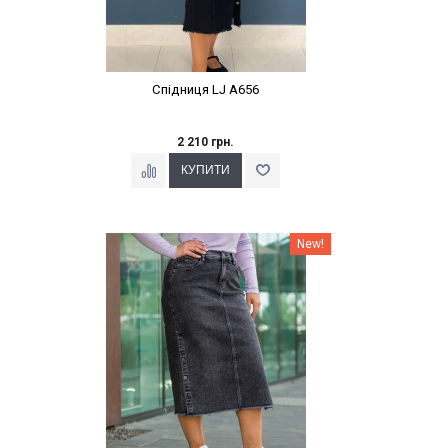
Спідниця LJ A656
2 210 грн.
Наклейки Варіант з %
New!