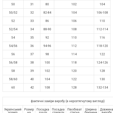
50
31
80
102
104
50/52
32
82-84
104
106-108
52
33
86
106
110
52/54
34
88-90
108
112-114
54
35
92
110
116
54/56
36
94-96
112
118-120
56
37
98
114
122
56/58
38
100
118
124-126
58
39
102
120
128
58/60
40
104
122
130
60
42
108
128
132-134
фактичні заміри виробу (в нерозтягнутому вигляді)
Український
Розмір
Посадка
Посадка
Півобхват
Ширина
Довжин
розмір
на
ззаду
спереду
стегна
брючини
виробу