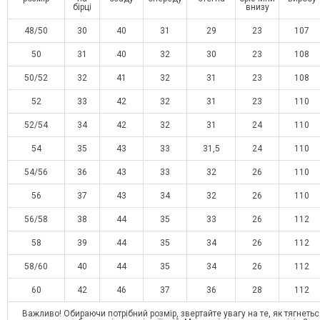
бірці
внизу
48/50
30
40
31
29
23
107
50
31
40
32
30
23
108
50/52
32
41
32
31
23
108
52
33
42
32
31
23
110
52/54
34
42
32
31
24
110
54
35
43
33
31,5
24
110
54/56
36
43
33
32
26
110
56
37
43
34
32
26
110
56/58
38
44
35
33
26
112
58
39
44
35
34
26
112
58/60
40
44
35
34
26
112
60
42
46
37
36
28
112
Важливо! Обираючи потрібний розмір, звертайте увагу на те, як тягнетьс