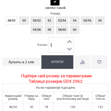
світло-синій
Розмір:
48/50
50
50/52
52
52/54
54
54/56
56
56/58
58
58/60
60
Кол-во:
Купити в 1 клік
Підбери свій розмір за параметрами:
Таблиця розмірів GDX 2962
На які параметри підходять
Український
Розмір на
Обхват
Обхват талії (в
Обхват
розмір
бірці
талії
розтягненому вигляді)
стегон
48/50
30
78
100
102