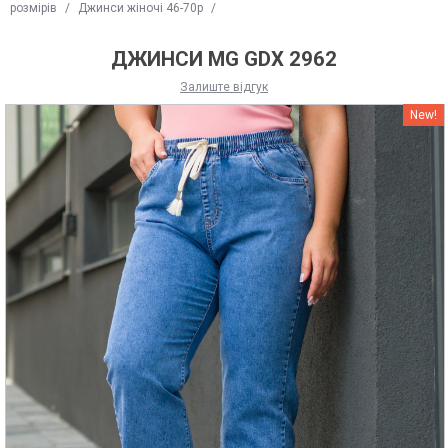
розмірів
/
Джинси жіночі 46-70р
/
ДЖИНСИ MG GDX 2962
Залиште відгук
New!