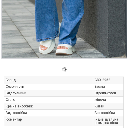
Бренд
GDX 2962
Сезонність
Весна
Вид тканини
Стрейч-котон
Стать
жіноча
Країна виробник
Китай
Вид застібки
Без застібки
Коментар
Індивідуальна
розмірна сітка