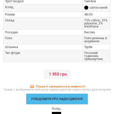
Зріст моделі
1м64см
Колір_
світло-синій
Розмір
48/50
Склад
73% cotton, 25%
polyester, 2%
elasthane
Посадка
Висока
Пояс
Пояс-резинка зі
шнурівкою
Штанина
Труби
Тип фігури
Пісочний
годинник,
прямокутник
1 950 грн.
Тільки 4 залишилося в наявності
Товар с выбранным набором характеристик недоступен для покупки
ПОВІДОМИТИ ПРО НАДХОДЖЕННЯ
Колір_: