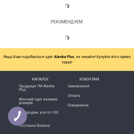
РЕКОМЕНДУЕМ:
Якщо Вам подобається одяг
Alenka Plus
, не чекайте! Купуйте його прямо
зараз!
КАТАЛОГ
КЛІЄНТАМ
Продукція ТМ Alenka
Замовлення
Plus
Оплата
Жіночий одяг великих
розмірів
Повернення
Розпродаж: все по 100
грн
Постільна білизна