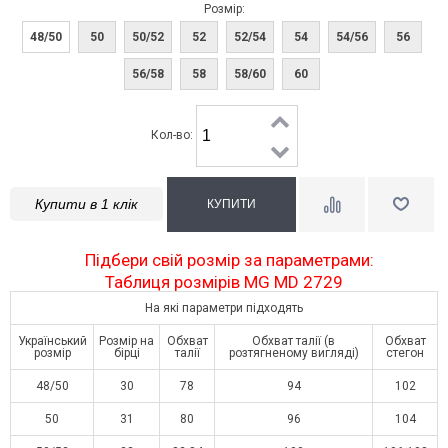
Розмір:
48/50
50
50/52
52
52/54
54
54/56
56
56/58
58
58/60
60
Кол-во:
Купити в 1 клік
Підбери свій розмір за параметрами:
Таблиця розмірів MG MD 2729
На які параметри підходять
Український
Розмір на
Обхват
Обхват талії (в
Обхват
розмір
бірці
талії
розтягненому вигляді)
стегон
48/50
30
78
94
102
50
31
80
96
104