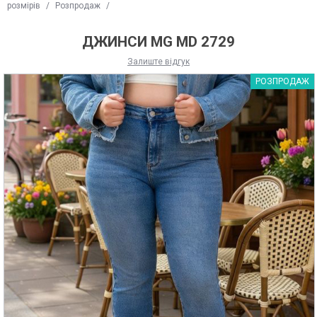
розмірів
/
Розпродаж
/
ДЖИНСИ MG MD 2729
Залиште відгук
РОЗПРОДАЖ