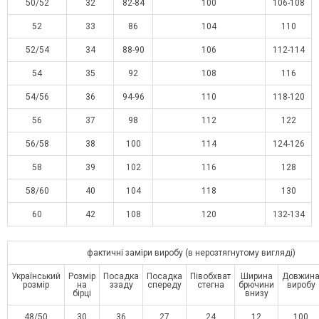
50/52
32
82-84
100
106-108
52
33
86
104
110
52/54
34
88-90
106
112-114
54
35
92
108
116
54/56
36
94-96
110
118-120
56
37
98
112
122
56/58
38
100
114
124-126
58
39
102
116
128
58/60
40
104
118
130
60
42
108
120
132-134
фактичні заміри виробу (в нерозтягнутому вигляді)
Український
Розмір
Посадка
Посадка
Півобхват
Ширина
Довжин
розмір
на
ззаду
спереду
стегна
брючини
виробу
бірці
внизу
48/50
30
36
27
24
12
100