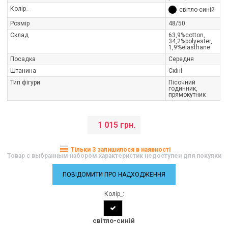
Колір_
світло-синій
Розмір
48/50
Склад
63,9%cotton,
34,2%polyester,
1,9%elasthane
Посадка
Середня
Штанина
Скіні
Тип фігури
Пісочний
годинник,
прямокутник
1 015 грн.
Тільки 3 залишилося в наявності
Товар с выбранным набором характеристик недоступен для покупки
ПОВІДОМИТИ ПРО НАДХОДЖЕННЯ
Колір_:
світло-синій