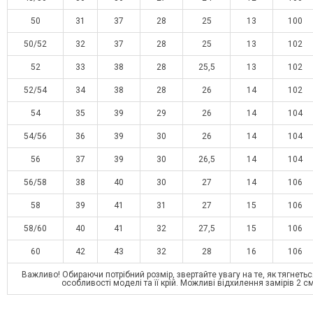
50
31
37
28
25
13
100
50/52
32
37
28
25
13
102
52
33
38
28
25,5
13
102
52/54
34
38
28
26
14
102
54
35
39
29
26
14
104
54/56
36
39
30
26
14
104
56
37
39
30
26,5
14
104
56/58
38
40
30
27
14
106
58
39
41
31
27
15
106
58/60
40
41
32
27,5
15
106
60
42
43
32
28
16
106
Важливо! Обираючи потрібний розмір, звертайте увагу на те, як тягнетьс
особливості моделі та її крій. Можливі відхилення замірів 2 с