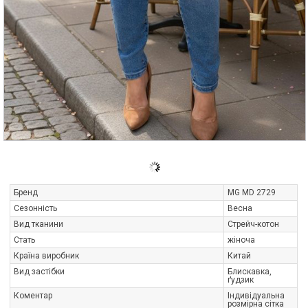
Бренд
MG MD 2729
Сезонність
Весна
Вид тканини
Стрейч-котон
Стать
жіноча
Країна виробник
Китай
Вид застібки
Блискавка,
ґудзик
Коментар
Індивідуальна
розмірна сітка