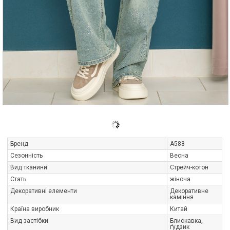
Бренд
A588
Сезонність
Весна
Вид тканини
Стрейч-котон
Стать
жіноча
Декоративні елементи
Декоративне
каміння
Країна виробник
Китай
Вид застібки
Блискавка,
ґудзик