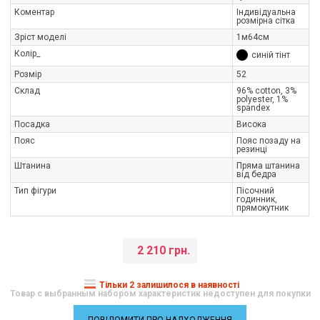
Коментар
Індивідуальна
розмірна сітка
Зріст моделі
1м64см
Колір_
синій тінт
Розмір
52
Склад
96% cotton, 3%
polyester, 1%
spandex
Посадка
Висока
Пояс
Пояс позаду на
резинці
Штанина
Пряма штанина
від бедра
Тип фігури
Пісочний
годинник,
прямокутник
2 210 грн.
Тільки 2 залишилося в наявності
Товар с выбранным набором характеристик недоступен для покупки
ПОВІДОМИТИ ПРО НАДХОДЖЕННЯ