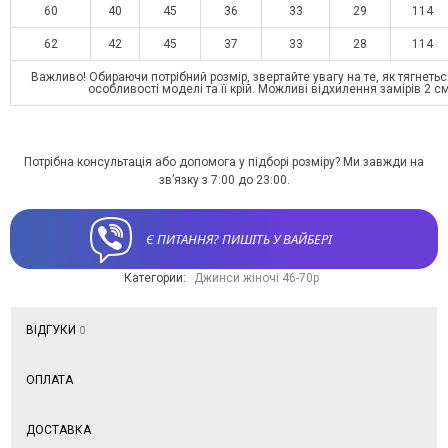
60
40
45
36
33
29
114
62
42
45
37
33
28
114
Важливо! Обираючи потрібний розмір, звертайте увагу на те, як тягнетьс
особливості моделі та її крій. Можливі відхилення замірів 2 с
Потрібна консультація або допомога у підборі розміру? Ми завжди на
зв’язку з 7:00 до 23:00.
Є ПИТАННЯ? ПИШІТЬ У ВАЙБЕРІ
Категории:
Джинси жіночі 46-70р
ВІДГУКИ
0
ОПЛАТА
ДОСТАВКА