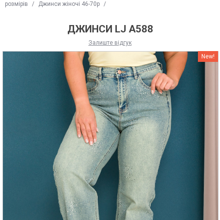
розмірів
/
Джинси жіночі 46-70р
/
ДЖИНСИ LJ A588
Залиште відгук
New!