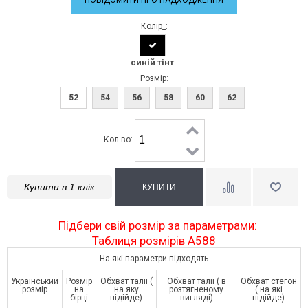
Колір_:
синій тінт
Розмір:
52
54
56
58
60
62
Кол-во:
Купити в 1 клік
Підбери свій розмір за параметрами:
Таблиця розмірів A588
На які параметри підходять
Український
Розмір
Обхват талії (
Обхват талії ( в
Обхват стегон
розмір
на
на яку
розтягненому
( на які
бірці
підійде)
вигляді)
підійде)