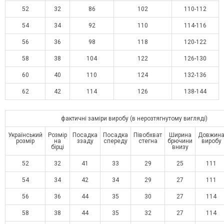
52
32
86
102
110-112
54
34
92
110
114-116
56
36
98
118
120-122
58
38
104
122
126-130
60
40
110
124
132-136
62
42
114
126
138-144
фактичні заміри виробу (в нерозтягнутому вигляді)
Український
Розмір
Посадка
Посадка
Півобхват
Ширина
Довжин
розмір
на
ззаду
спереду
стегна
брючини
виробу
бірці
внизу
52
32
41
33
29
25
111
54
34
42
34
29
27
111
56
36
44
35
30
27
114
58
38
44
35
32
27
114