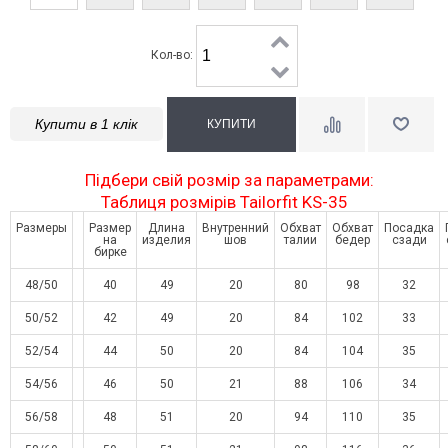
Кол-во:
Купити в 1 клік
Підбери свій розмір за параметрами:
Таблиця розмірів Tailorfit KS-35
Размеры
Размер
Длина
Внутренний
Обхват
Обхват
Посадка
на
изделия
шов
талии
бедер
сзади
бирке
48/50
40
49
20
80
98
32
50/52
42
49
20
84
102
33
52/54
44
50
20
84
104
35
54/56
46
50
21
88
106
34
56/58
48
51
20
94
110
35