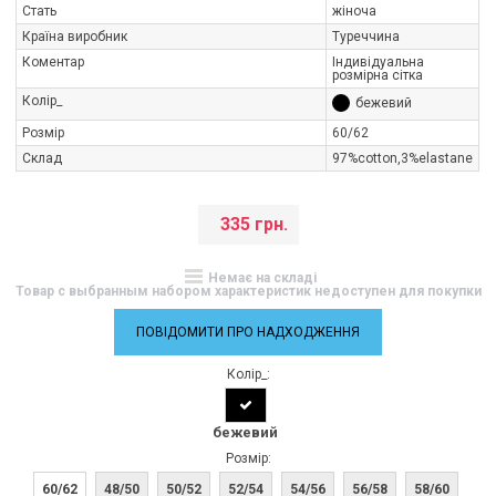
Стать
жіноча
Країна виробник
Туреччина
Коментар
Індивідуальна
розмірна сітка
Колір_
бежевий
Розмір
60/62
Склад
97%cotton,3%elastane
335 грн.
Немає на складі
Товар с выбранным набором характеристик недоступен для покупки
ПОВІДОМИТИ ПРО НАДХОДЖЕННЯ
Колір_:
бежевий
Розмір:
60/62
48/50
50/52
52/54
54/56
56/58
58/60