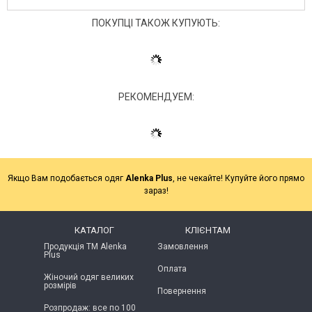
ПОКУПЦІ ТАКОЖ КУПУЮТЬ:
РЕКОМЕНДУЕМ:
Якщо Вам подобається одяг
Alenka Plus
, не чекайте! Купуйте його прямо
зараз!
КАТАЛОГ
КЛІЄНТАМ
Продукція ТМ Alenka
Замовлення
Plus
Оплата
Жіночий одяг великих
розмірів
Повернення
Розпродаж: все по 100