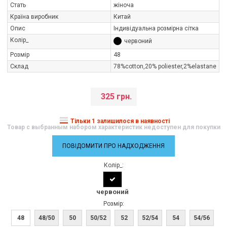
Стать
жіноча
Країна виробник
Китай
Опис
Індивідуальна розмірна сітка
Колір_
червоний
Розмір
48
Склад
78%cotton,20% poliester,2%elastane
325 грн.
Тільки 1 залишилося в наявності
Товар с выбранным набором характеристик недоступен для покупки
ПОВІДОМИТИ ПРО НАДХОДЖЕННЯ
Колір_:
червоний
Розмір:
48
48/50
50
50/52
52
52/54
54
54/56