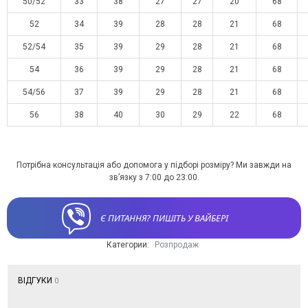
50/52
33
38
27
27
20
68
52
34
39
28
28
21
68
52/54
35
39
29
28
21
68
54
36
39
29
28
21
68
54/56
37
39
29
28
21
68
56
38
40
30
29
22
68
Потрібна консультація або допомога у підборі розміру? Ми завжди на
зв’язку з 7:00 до 23:00.
Є ПИТАННЯ? ПИШІТЬ У ВАЙБЕРІ
Категории:
Розпродаж
ВІДГУКИ
0