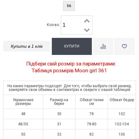
56
Кол-во:
Купити в 1 клік
Підбери свій розмір за параметрами:
Таблиця розмірів Moon girl 361
На какие параметры подходят. Для того, чтобы выбрать свой размер,
замеряйте свои объемы в сантиметрах и сверьте с нашей таблицей
Украинские
Размер на
Обхват талии
Обхват бедер
размеры
бирке
см
48
30
78
102
48/50
31
78-80
102-104
50
32
82
106