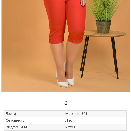
Бренд
Moon girl 361
Сезонність
Літо
Вид тканини
котон