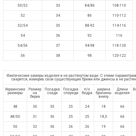
50/52
33
84/86
108-110
52
34
86
110-112
52/54
35
88-92
114-116
54
36
92
116
54/56
37
94-98
118-120
56
38
98
120-122
Фактические замеры изделия в не растянутом виде. С этими параметра
сверится, измерив свои существующие брюки или джинсы в не растя
Украинские
Размер
Посадка
Посадка
п/о
ширина
Длина
В
размеры
на
сзади
спереди
бедра
брючины
изделия
бирке
внизу
48
30
35
25
24
18
66
48/50
31
36
25
25
18,5
66
50
32
36
26
26
19
66