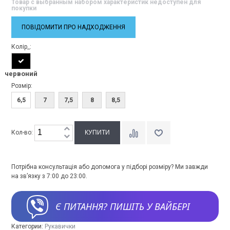
Товар с выбранным набором характеристик недоступен для
покупки
ПОВІДОМИТИ ПРО НАДХОДЖЕННЯ
Колір_:
червоний
Розмір:
6,5
7
7,5
8
8,5
Кол-во:
Потрібна консультація або допомога у підборі розміру? Ми завжди
на зв’язку з 7:00 до 23:00.
Є ПИТАННЯ? ПИШІТЬ У ВАЙБЕРІ
Категории:
Рукавички