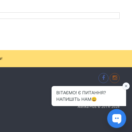
з!
м.Хмельницький
(096) 484-01-01
info.alenkaplus@gmail.com
Alenka Plus © 2014- 2026