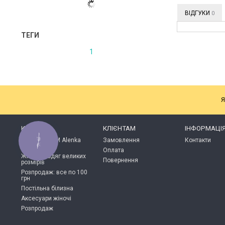
ВІДГУКИ
0
ТЕГИ
1
Я
КАТАЛОГ
КЛІЄНТАМ
ІНФОРМАЦІ
Продукція ТМ Alenka
Замовлення
Контакти
КНОПКА
ЗВ'ЯЗКУ
Plus
Оплата
Жіночий одяг великих
Повернення
розмірів
Розпродаж: все по 100
грн
Постільна білизна
Аксесуари жіночі
Розпродаж