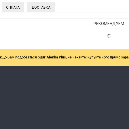
ОПЛАТА
ДОСТАВКА
РЕКОМЕНДУЕМ:
кщо Вам подобається одяг
Alenka Plus
, не чекайте! Купуйте його прямо зара
Я