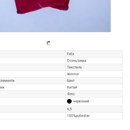
Felix
Осінь/зима
Текстиль
жіноча
елементи
Бант
ник
Китай
Фліс
червоний
6,5
100%poliester