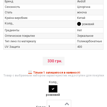
Бренд
Aedoll
Сезонність
Цілорічна
Стать
жіноча
Країна виробник
Китай
Колір_
рожевий
Градиенты
Нет
Оптическое покрытие
Зеркальное
Тип линз по материалу
Поликарбонатные
UV Защита
400
330 грн.
Тільки 1 залишилося в наявності
Товар с выбранным набором характеристик недоступен для покупки
Колір_:
рожевий