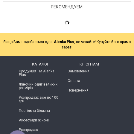
РЕКОМЕНДУЕМ:
Якщо Вам подобається одяг
Alenka Plus
, не чекайте! Купуйте його прямо
зараз!
КАТАЛОГ
КЛІЄНТАМ
Продукція ТМ Alenka
Замовлення
Plus
Оплата
Жіночий одяг великих
розмірів
Повернення
Розпродаж: все по 100
грн
Постільна білизна
Аксесуари жіночі
Розпродаж