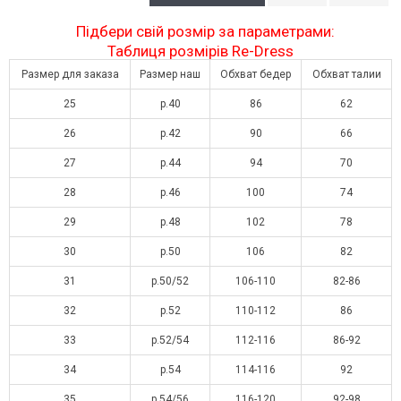
Підбери свій розмір за параметрами:
Таблиця розмірів Re-Dress
Размер для заказа
Размер наш
Обхват бедер
Обхват талии
25
р.40
86
62
26
р.42
90
66
27
р.44
94
70
28
р.46
100
74
29
р.48
102
78
30
р.50
106
82
31
р.50/52
106-110
82-86
32
р.52
110-112
86
33
р.52/54
112-116
86-92
34
р.54
114-116
92
35
р.54/56
116-120
92-98