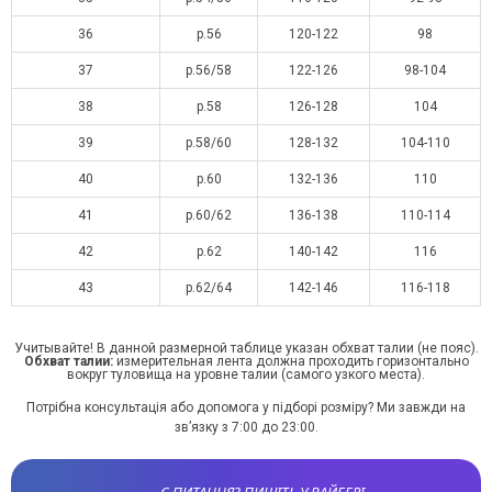
36
р.56
120-122
98
37
р.56/58
122-126
98-104
38
р.58
126-128
104
39
р.58/60
128-132
104-110
40
р.60
132-136
110
41
р.60/62
136-138
110-114
42
р.62
140-142
116
43
р.62/64
142-146
116-118
Учитывайте! В данной размерной таблице указан обхват талии (не пояс).
Обхват талии:
измерительная лента должна проходить горизонтально
вокруг туловища на уровне талии (самого узкого места).
Потрібна консультація або допомога у підборі розміру? Ми завжди на
зв’язку з 7:00 до 23:00.
Є ПИТАННЯ? ПИШІТЬ У ВАЙБЕРІ