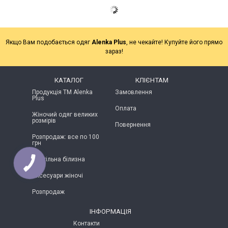
Якщо Вам подобається одяг
Alenka Plus
, не чекайте! Купуйте його прямо
зараз!
КАТАЛОГ
КЛІЄНТАМ
Продукція ТМ Alenka
Замовлення
Plus
Оплата
Жіночий одяг великих
розмірів
Повернення
Розпродаж: все по 100
грн
Постільна білизна
Аксесуари жіночі
Розпродаж
ІНФОРМАЦІЯ
Контакти