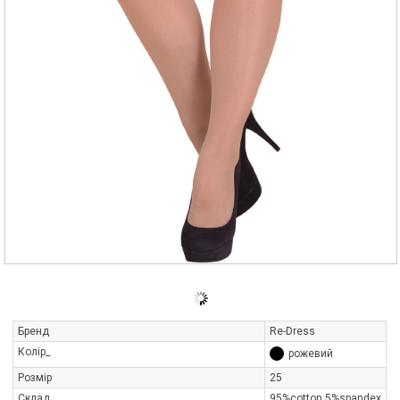
Бренд
Re-Dress
Колір_
рожевий
Розмір
25
Склад
95%cotton,5%spandex