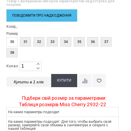
Товар с выбранным набором характеристик недоступен для
покупки
ПОВІДОМИТИ ПРО НАДХОДЖЕННЯ
Колір_:
Розмір:
30
31
32
33
34
35
36
37
38
Кол-во:
Купити в 1 клік
Підбери свій розмір за параметрами:
Таблиця розмірів Miss Cherry 2932-22
На какие параметры подходит
На какие параметры подходят. Для того, чтобы выбрать свой
размер, замеряйте свои объемы в сантиметрах и сверьте с
нашей таблицей