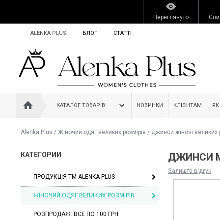
Переглянуто
Спи
ALENKA PLUS
БЛОГ
СТАТТІ
КАТАЛОГ ТОВАРІВ
НОВИНКИ
КЛІЄНТАМ
ЯК
Alenka Plus
/
Жіночий одяг великих розмірів
/
Джинси жіночі великих 
КАТЕГОРИИ
ДЖИНСИ M
Залиште відгук
ПРОДУКЦІЯ ТМ ALENKA PLUS
ЖІНОЧИЙ ОДЯГ ВЕЛИКИХ РОЗМІРІВ
РОЗПРОДАЖ: ВСЕ ПО 100 ГРН