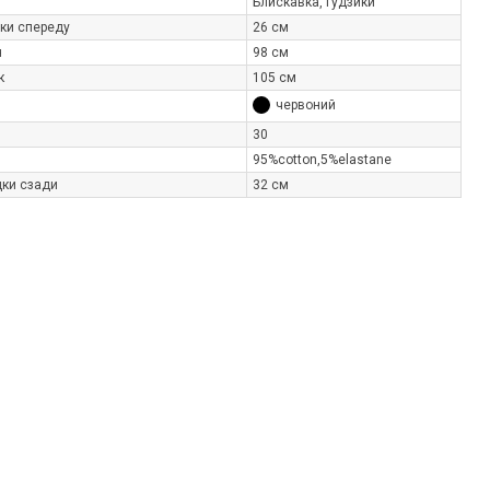
Блискавка, гудзики
ки спереду
26 см
н
98 см
к
105 см
червоний
30
95%cotton,5%elastane
ки сзади
32 см