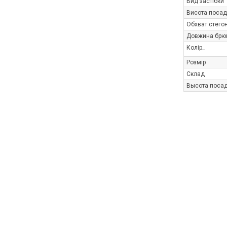
Вид застібки
Висота посад
Обхват стего
Довжина брю
Колір_
Розмір
Склад
Высота посад