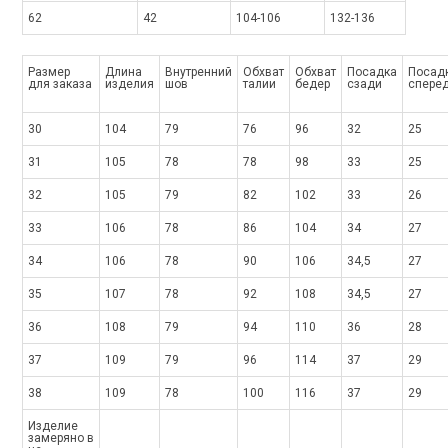
62
42
104-106
132-136
Размер
Длина
Внутренний
Обхват
Обхват
Посадка
Посад
для заказа
изделия
шов
талии
бедер
сзади
спере
30
104
79
76
96
32
25
31
105
78
78
98
33
25
32
105
79
82
102
33
26
33
106
78
86
104
34
27
34
106
78
90
106
34,5
27
35
107
78
92
108
34,5
27
36
108
79
94
110
36
28
37
109
79
96
114
37
29
38
109
78
100
116
37
29
Изделие
замеряно в