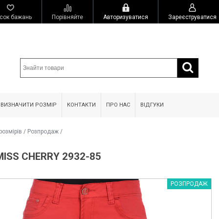
сок бажань
Порівняйте
Авторизуватися
Зареєструватися
 ВИЗНАЧИТИ РОЗМІР
КОНТАКТИ
ПРО НАС
ВІДГУКИ
розмірів
/
Розпродаж
/
ISS CHERRY 2932-85
РОЗПРОДАЖ