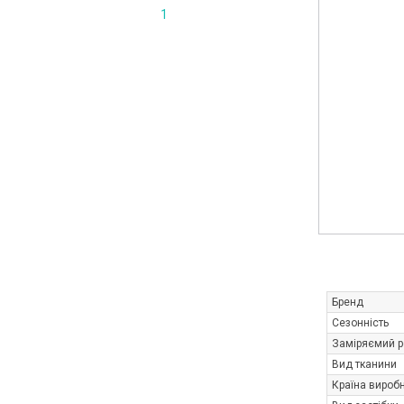
1
Бренд
Сезонність
Заміряємий р
Вид тканини
Країна вироб