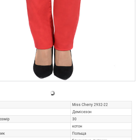
Miss Cherry 2932-22
Демісезон
озмір
30
котон
ник
Польща