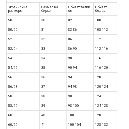
Украинские
Размер на
Обхват талии
Обхват
размеры
бирке
см
бедер
50
30
82
108
50/52
31
82-86
108-112
52
32
86
112
52/54
33
86-90
112-116
54
34
90
116
54/56
35
90-94
116-120
56
36
94
120
56/58
37
94-98
120-124
58
38
98
124
58/60
39
98-100
124-128
60
40
100
128
60/62
41
100-104
128-132