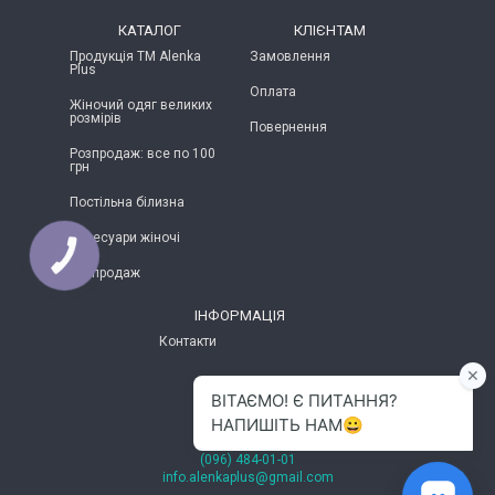
КАТАЛОГ
КЛІЄНТАМ
Продукція ТМ Alenka
Замовлення
Plus
Оплата
Жіночий одяг великих
розмірів
Повернення
Розпродаж: все по 100
грн
Постільна білизна
Аксесуари жіночі
КНОПКА
ЗВ'ЯЗКУ
Розпродаж
ІНФОРМАЦІЯ
Контакти
м.Хмельницький
(096) 484-01-01
info.alenkaplus@gmail.com