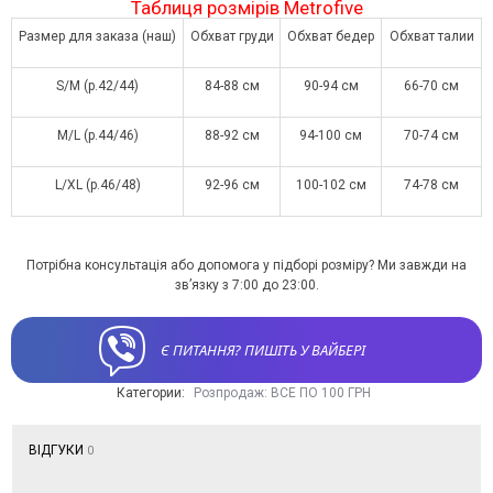
Таблиця розмірів Metrofive
Размер для заказа (наш)
Обхват груди
Обхват бедер
Обхват талии
S/M (р.42/44)
84-88 см
90-94 см
66-70 см
M/L (р.44/46)
88-92 см
94-100 см
70-74 см
L/XL (р.46/48)
92-96 см
100-102 см
74-78 см
Потрібна консультація або допомога у підборі розміру? Ми завжди на
зв’язку з 7:00 до 23:00.
Є ПИТАННЯ? ПИШІТЬ У ВАЙБЕРІ
Категории:
Розпродаж: ВСЕ ПО 100 ГРН
ВІДГУКИ
0