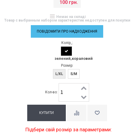
100 грн.
Немає на складі
Товар с выбранным набором характеристик недоступен для покупки
ПОВІДОМИТИ ПРО НАДХОДЖЕННЯ
Колір_:
зелений,кораловий
Розмір:
L/XL
S/M
Кол-во:
Підбери свій розмір за параметрами: