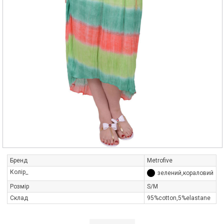
Бренд
Metrofive
Колір_
зелений,кораловий
Розмір
S/M
Склад
95%cotton,5%elastane