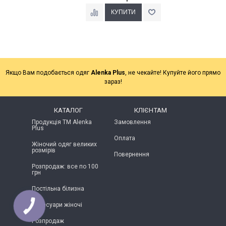
Якщо Вам подобається одяг
Alenka Plus
, не чекайте! Купуйте його прямо
зараз!
КАТАЛОГ
КЛІЄНТАМ
Продукція ТМ Alenka
Замовлення
Plus
Оплата
Жіночий одяг великих
розмірів
Повернення
Розпродаж: все по 100
грн
Постільна білизна
Аксесуари жіночі
КНОПКА
ЗВ'ЯЗКУ
Розпродаж