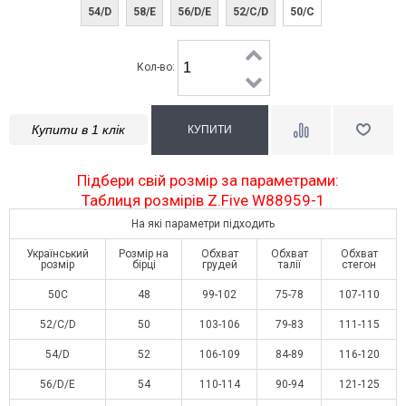
54/D
58/E
56/D/E
52/C/D
50/C
Кол-во:
Купити в 1 клік
Підбери свій розмір за параметрами:
Таблиця розмірів Z.Five W88959-1
На які параметри підходить
Український
Розмір на
Обхват
Обхват
Обхват
розмір
бірці
грудей
талії
стегон
50C
48
99-102
75-78
107-110
52/С/D
50
103-106
79-83
111-115
54/D
52
106-109
84-89
116-120
56/D/E
54
110-114
90-94
121-125