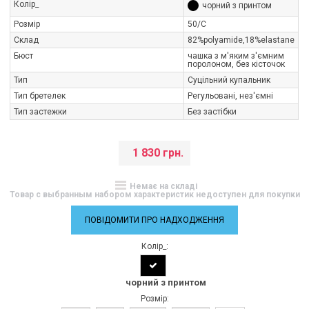
Колір_
чорний з принтом
Розмір
50/C
Склад
82%polyamide,18%elastane
Бюст
чашка з м'яким з'ємним
поролоном, без кісточок
Тип
Суцільний купальник
Тип бретелек
Регульовані, нез'ємні
Тип застежки
Без застібки
1 830 грн.
Немає на складі
Товар с выбранным набором характеристик недоступен для покупки
ПОВІДОМИТИ ПРО НАДХОДЖЕННЯ
Колір_:
чорний з принтом
Розмір: