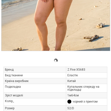
Бренд
Z.Five X5683
Вид тканини
Еластік
Країна виробник
Китай
Подкладка
Купальник спереду на
підкладці
Зріст моделі
1м64см
Колір_
чорний з принтом
Розмір
52/D