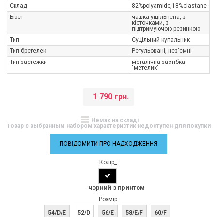
Склад
82%polyamide,18%elastane
Бюст
чашка ущільнена, з
кісточками, з
підтримуючою резинкою
Тип
Суцільний купальник
Тип бретелек
Регульовані, нез'ємні
Тип застежки
металічна застібка
"метелик"
1 790 грн.
Немає на складі
Товар с выбранным набором характеристик недоступен для покупки
ПОВІДОМИТИ ПРО НАДХОДЖЕННЯ
Колір_:
чорний з принтом
Розмір:
54/D/E
52/D
56/E
58/E/F
60/F