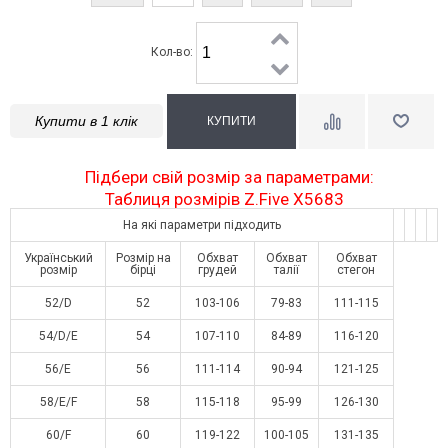
Кол-во:
Купити в 1 клік
Підбери свій розмір за параметрами:
Таблиця розмірів Z.Five X5683
На які параметри підходить
Український
Розмір на
Обхват
Обхват
Обхват
розмір
бірці
грудей
талії
стегон
52/D
52
103-106
79-83
111-115
54/D/E
54
107-110
84-89
116-120
56/E
56
111-114
90-94
121-125
58/E/F
58
115-118
95-99
126-130
60/F
60
119-122
100-105
131-135