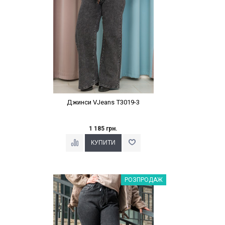
Джинси VJeans T3019-3
1 185 грн.
Наклейки Варіант з %
РОЗПРОДАЖ