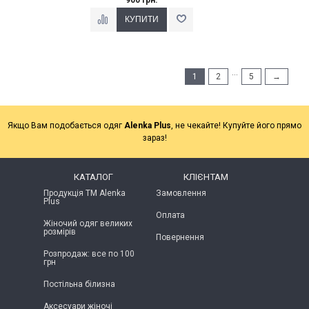
...
1
2
5
→
Якщо Вам подобається одяг
Alenka Plus
, не чекайте! Купуйте його прямо
зараз!
КАТАЛОГ
КЛІЄНТАМ
Продукція ТМ Alenka
Замовлення
Plus
Оплата
Жіночий одяг великих
розмірів
Повернення
Розпродаж: все по 100
грн
Постільна білизна
Аксесуари жіночі