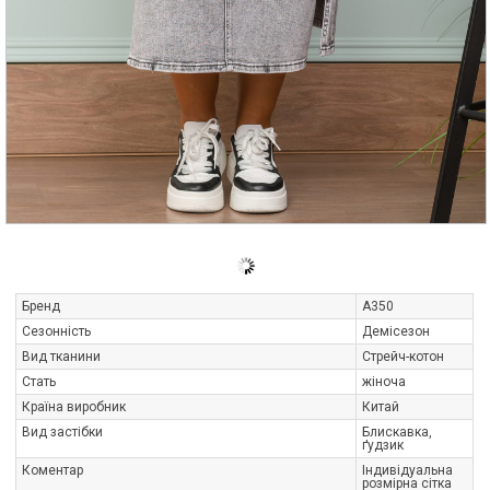
Бренд
A350
Сезонність
Демісезон
Вид тканини
Стрейч-котон
Стать
жіноча
Країна виробник
Китай
Вид застібки
Блискавка,
ґудзик
Коментар
Індивідуальна
розмірна сітка