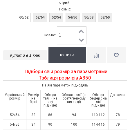
сірий
Розмір:
60/62
62/64
52/54
54/56
56/58
58/60
Кол-во:
Купити в 1 клік
Підбери свій розмір за параметрами:
Таблиця розмірів A350
На які параметри підходять
Український
Розмір
Обхват
Обхват талії ( в
Обхват
Довжина
розмір
на
талії ( на
розтягненому
бедер ( на
бірці
яку
вигляді)
які
підійде)
підійде)
52/54
32
86
94
110-112
78
54/56
34
90
100
114-116
79