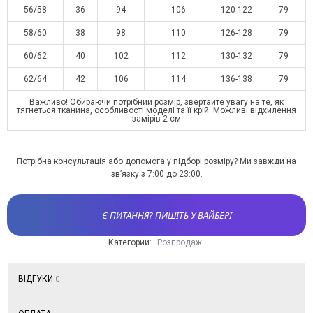
56/58
36
94
106
120-122
79
58/60
38
98
110
126-128
79
60/62
40
102
112
130-132
79
62/64
42
106
114
136-138
79
Важливо! Обираючи потрібний розмір, звертайте увагу на те, як
тягнеться тканина, особливості моделі та її крій. Можливі відхилення
замірів 2 см
Потрібна консультація або допомога у підборі розміру? Ми завжди на
зв’язку з 7:00 до 23:00.
Є ПИТАННЯ? ПИШІТЬ У ВАЙБЕРІ
Категории:
Розпродаж
ВІДГУКИ
0