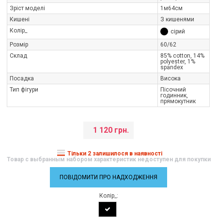
Зріст моделі
1м64см
Кишені
З кишенями
Колір_
сірий
Розмір
60/62
Склад
85% cotton, 14%
polyester, 1%
spandex
Посадка
Висока
Тип фігури
Пісочний
годинник,
прямокутник
1 120 грн.
Тільки 2 залишилося в наявності
Товар с выбранным набором характеристик недоступен для покупки
ПОВІДОМИТИ ПРО НАДХОДЖЕННЯ
Колір_: