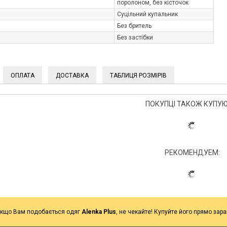
поролоном, без кісточок
Суцільний купальник
Без бритель
Без застібки
ОПЛАТА
ДОСТАВКА
ТАБЛИЦЯ РОЗМІРІВ
ПОКУПЦІ ТАКОЖ КУПУЮ
РЕКОМЕНДУЕМ:
кщо Вам подобається одяг
Alenka Plus
, не чекайте! Купуйте його прямо зара