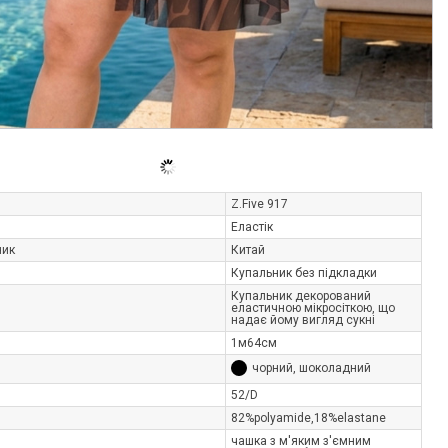
Z.Five 917
Еластік
ник
Китай
Купальник без підкладки
Купальник декорований
еластичною мікросіткою, що
надає йому вигляд сукні
1м64см
чорний, шоколадний
52/D
82%polyamide,18%elastane
чашка з м'яким з'ємним