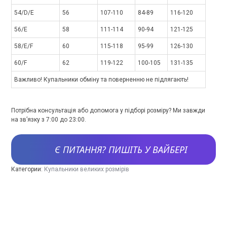
54/D/E
56
107-110
84-89
116-120
56/E
58
111-114
90-94
121-125
58/E/F
60
115-118
95-99
126-130
60/F
62
119-122
100-105
131-135
Важливо! Купальники обміну та поверненню не підлягають!
Потрібна консультація або допомога у підборі розміру? Ми завжди
на зв’язку з 7:00 до 23:00.
Є ПИТАННЯ? ПИШІТЬ У ВАЙБЕРІ
Категории:
Купальники великих розмірів