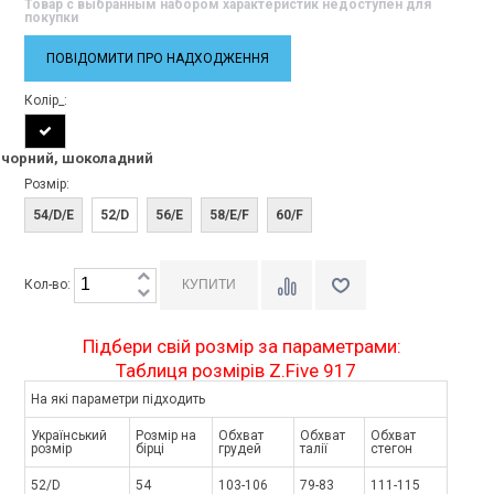
Товар с выбранным набором характеристик недоступен для
покупки
ПОВІДОМИТИ ПРО НАДХОДЖЕННЯ
Колір_:
чорний, шоколадний
Розмір:
54/D/E
52/D
56/E
58/E/F
60/F
Кол-во:
Підбери свій розмір за параметрами:
Таблиця розмірів Z.Five 917
На які параметри підходить
Український
Розмір на
Обхват
Обхват
Обхват
розмір
бірці
грудей
талії
стегон
52/D
54
103-106
79-83
111-115