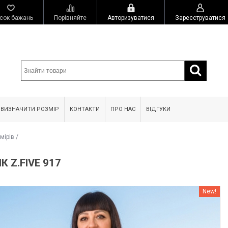
сок бажань
Порівняйте
Авторизуватися
Зареєструватися
 ВИЗНАЧИТИ РОЗМІР
КОНТАКТИ
ПРО НАС
ВІДГУКИ
мірів
/
 Z.FIVE 917
New!