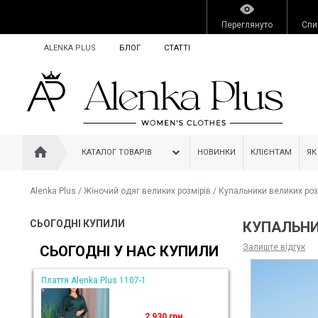
Переглянуто
Спи
ALENKA PLUS
БЛОГ
СТАТТІ
КАТАЛОГ ТОВАРІВ
НОВИНКИ
КЛІЄНТАМ
ЯК
Alenka Plus
/
Жіночий одяг великих розмірів
/
Купальники великих роз
СЬОГОДНІ КУПИЛИ
КУПАЛЬНИК
Залиште відгук
СЬОГОДНІ У НАС КУПИЛИ
Плаття Alenka Plus 1107-1
2 930 грн.