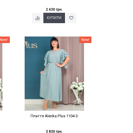
2 430 грн.
Наклейки Варіант з %
New!
New!
Плаття Alenka Plus 1104-3
3 830 грн.