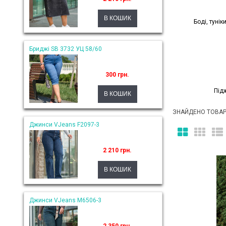
Боді, тунік
Бриджі SB 3732 УЦ 58/60
300 грн.
Під
ЗНАЙДЕНО ТОВАРІ
Джинси VJeans F2097-3
2 210 грн.
Джинси VJeans M6506-3