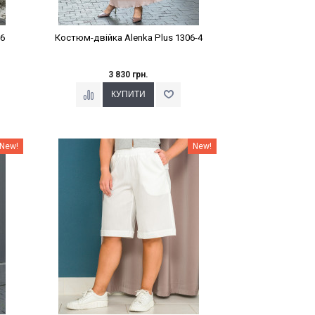
06
Костюм-двійка Alenka Plus 1306-4
3 830 грн.
Наклейки Варіант з %
New!
New!