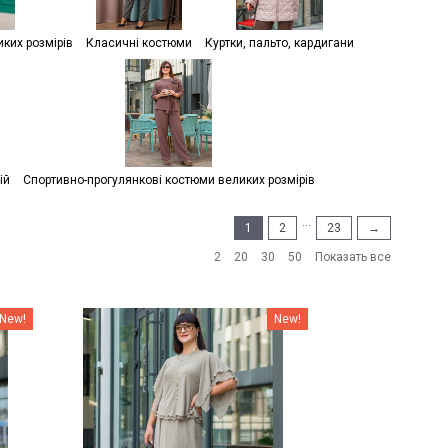
иких розмірів
Класичні костюми
Куртки, пальто, кардигани
ій
Спортивно-прогулянкові костюми великих розмірів
...
1
2
23
→
2
20
30
50
Показать все
Наклейки Варіант з %
New!
New!