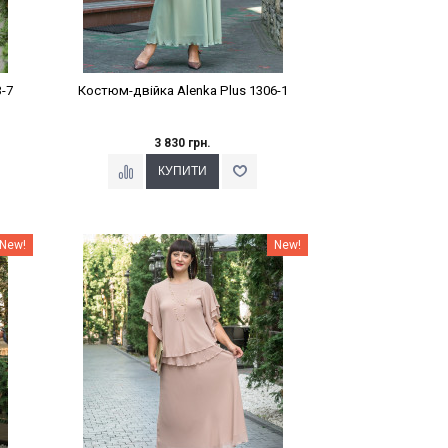
-7
Костюм-двійка Alenka Plus 1306-1
3 830 грн.
Наклейки Варіант з %
New!
New!