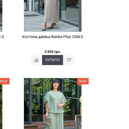
-3
Костюм-двійка Alenka Plus 1306-3
3 830 грн.
Наклейки Варіант з %
New!
New!