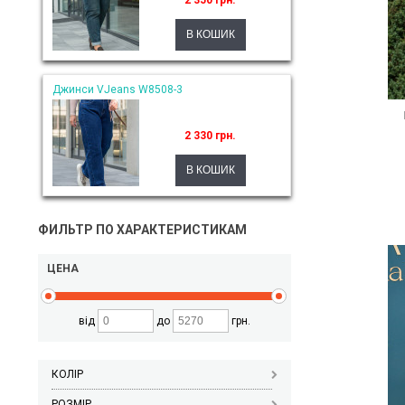
2 350 грн.
Джинси VJeans W8508-3
2 330 грн.
ФИЛЬТР ПО ХАРАКТЕРИСТИКАМ
ЦЕНА
від
до
грн.
КОЛІР
РОЗМІР