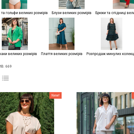
и та гольфи великих розмірів
Блузи великих розмірів
Брюки та спідниці вел
жаки великих розмірів
Плаття великих розмірів
Розпродаж минулих колекц
В: 669
Наклейки Варіант з %
Наклейки Варіант з %
New!